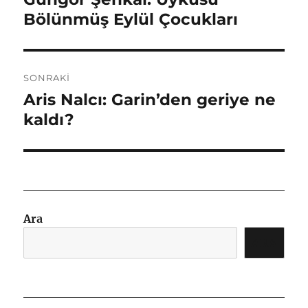
yazı:
Bölünmüş Eylül Çocukları
SONRAKI
Aris Nalcı: Garin’den geriye ne
Sonraki
yazı:
kaldı?
Ara
ARA