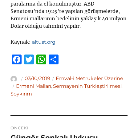
paralarına da el konulmuştur. ABD
Senatosu’nda 1925’te yapılan görüşmelerde,
Ermeni mallarının bedelinin yaklaşık 40 milyon
Dolar olduğu tahmini yapılır.
Kaynak:
altust.org
F
T
W
S
a
w
h
h
c
it
at
ar
Yazar
Yayın
Kategoriler
03/10/2019
Emval-i Metrukeler Üzerine
tarihi
Etiketler
e
te
s
e
Ermeni Malları
Sermayenin Türkleştirilmesi
,
,
Soykırım
b
r
A
o
p
o
p
Yazı
k
ÖNCEKI
gezinmesi
Güngör Şenkal: Uykusu
Önceki