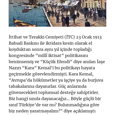
İttihat ve Terakki Cemiyeti (İTC) 23 Ocak 1913
Babıali Baskını ile iktidara kesin olarak el
koyduktan sonra aynı yıl içinde topladığı
kongresinde “millî iktisat” politikasını
benimsemiş ve “Küçük Efendi” diye anılan İaşe
Nazırı “Kara” Kemal’i bu politikayı hayata
geçirmekle görevlendirmişti. Kara Kemal,
“Avrupa’da hükümetler ya işçiye ya da burjuva
tabakalarına dayanırlar. Güç anlarında
güvenecekleri toplumsal desteğe sahiptirler.
Biz hangi sınıfa dayanacağız… Böyle güçlü bir
sınıf Türkiye’de var mı? Bulunmadığına göre
biz neden yaratmayalım?” diye açıklamıştı