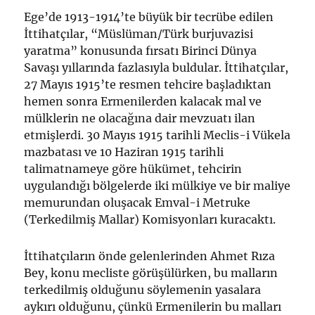
Ege’de 1913-1914’te büyük bir tecrübe edilen
İttihatçılar, “Müslüman/Türk burjuvazisi
yaratma” konusunda fırsatı Birinci Dünya
Savaşı yıllarında fazlasıyla buldular. İttihatçılar,
27 Mayıs 1915’te resmen tehcire başladıktan
hemen sonra Ermenilerden kalacak mal ve
mülklerin ne olacağına dair mevzuatı ilan
etmişlerdi. 30 Mayıs 1915 tarihli Meclis-i Vükela
mazbatası ve 10 Haziran 1915 tarihli
talimatnameye göre hükümet, tehcirin
uygulandığı bölgelerde iki mülkiye ve bir maliye
memurundan oluşacak Emval-i Metruke
(Terkedilmiş Mallar) Komisyonları kuracaktı.
İttihatçıların önde gelenlerinden Ahmet Rıza
Bey, konu mecliste görüşülürken, bu malların
terkedilmiş olduğunu söylemenin yasalara
aykırı olduğunu, çünkü Ermenilerin bu malları