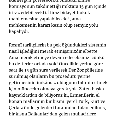
ikametgâh gösterecekti. Alacaklı kimse
komisyonun takdir ettiği miktara 15 gün içinde
itiraz edebilecekti. İtiraz bidayet hukuk
mahkemesine yapılabilecekti, ama
mahkemenin kararı kesin olup temyiz yolu
kapalıydı.
Resmî tarihçilerin bu pek öğündükleri sistemin
nasıl işlediğini merak etmişsinizdir elbette.
Ama merak etmeye devam edeceksiniz, çünkü
bu defterler ortada yok! Öncelikle yerine göre 1
saat ile 15 gün süre verilerek Der Zor çöllerine
sürülmüş olanların bu prosedürü yerine
getirmesinin imkânsız olduğunu tahmin etmek
için müneccim olmaya gerek yok. Zaten başka
kaynaklardan da biliyoruz ki, Ermenilerin el
konan mallarının bir kısmı, yerel Türk, Kürt ve
Çerkez önde gelenleri tarafından talan edilmiş,
bir kısmı Balkanlar’dan gelen muhacirlere