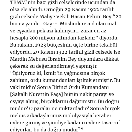
TBMM’nin bazı gizli celselerinde ucundan da
olsa ele alındı. Örneğin 29 Kasım 1922 tarihli
gizli celsede Maliye Vekili Hasan Fehmi Bey “20
bin ev yandı… Gayr-i Müslimlere aid olan mal
ve eşyadan pek azı kalmıştır… zarar en az
hesapla 300 milyon altından fazladır” diyordu.
Bu rakam, 1923 bütçesinin üçte birine tekabül
ediyordu. 29 Kasım 1922 tarihli gizli celsede ise
Mardin Mebusu İbrahim Bey duyumlara dikkat
çekerek şu değerlendirmeyi yapmıştı:
“İşitiyoruz ki, İzmir’in yağmasına birçok
zabitan, ordu kumandanları iştirak etmiştir. Bu
vaki midir? Sonra Birinci Ordu Kumandanı
[Sakallı Nurettin Paşa] bütün nakit parayı ve
eşyayı almış, birçoklarını dağıtmıştır. Bu doğru
mudur? O paralar ne miktardadır? Sonra birçok
mebus arkadaşlarımız mobilyasıyla beraber
evlere girmiş ve şimdiye kadar o evlere tasarruf
ediyorlar, bu da doğru mudur?”