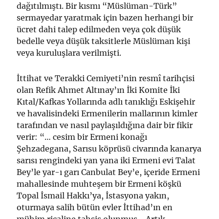
dağıtılmıştı. Bir kısmı “Müslüman-Türk”
sermayedar yaratmak için bazen herhangi bir
ücret dahi talep edilmeden veya çok düşük
bedelle veya düşük taksitlerle Müslüman kişi
veya kuruluşlara verilmişti.
İttihat ve Terakki Cemiyeti’nin resmî tarihçisi
olan Refik Ahmet Altınay’ın İki Komite İki
Kıtal/Kafkas Yollarında adlı tanıklığı Eskişehir
ve havalisindeki Ermenilerin mallarının kimler
tarafından ve nasıl paylaşıldığına dair bir fikir
verir: “… cesim bir Ermeni konağı
Şehzadegana, Sarısu köprüsü civarında kanarya
sarısı rengindeki yan yana iki Ermeni evi Talat
Bey’le yar-ı garı Canbulat Bey’e, içeride Ermeni
mahallesinde muhteşem bir Ermeni köşkü
Topal İsmail Hakkı’ya, İstasyona yakın,
oturmaya salih bütün evler İttihad’ın en