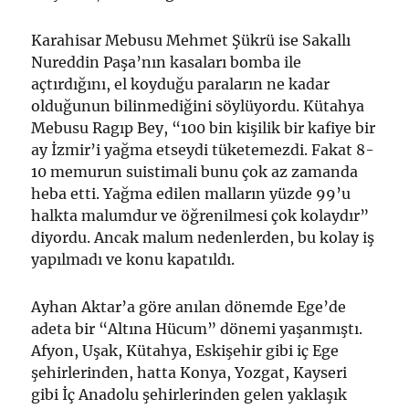
Karahisar Mebusu Mehmet Şükrü ise Sakallı
Nureddin Paşa’nın kasaları bomba ile
açtırdığını, el koyduğu paraların ne kadar
olduğunun bilinmediğini söylüyordu. Kütahya
Mebusu Ragıp Bey, “100 bin kişilik bir kafiye bir
ay İzmir’i yağma etseydi tüketemezdi. Fakat 8-
10 memurun suistimali bunu çok az zamanda
heba etti. Yağma edilen malların yüzde 99’u
halkta malumdur ve öğrenilmesi çok kolaydır”
diyordu. Ancak malum nedenlerden, bu kolay iş
yapılmadı ve konu kapatıldı.
Ayhan Aktar’a göre anılan dönemde Ege’de
adeta bir “Altına Hücum” dönemi yaşanmıştı.
Afyon, Uşak, Kütahya, Eskişehir gibi iç Ege
şehirlerinden, hatta Konya, Yozgat, Kayseri
gibi İç Anadolu şehirlerinden gelen yaklaşık