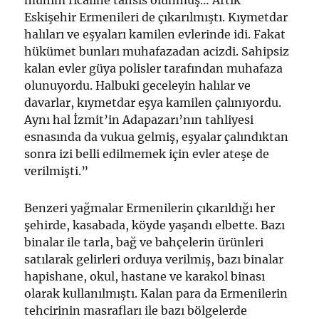
mühim ricaline tahsis olunmuş… Artık
Eskişehir Ermenileri de çıkarılmıştı. Kıymetdar
halıları ve eşyaları kamilen evlerinde idi. Fakat
hükümet bunları muhafazadan acizdi. Sahipsiz
kalan evler güya polisler tarafından muhafaza
olunuyordu. Halbuki geceleyin halılar ve
davarlar, kıymetdar eşya kamilen çalınıyordu.
Aynı hal İzmit’in Adapazarı’nın tahliyesi
esnasında da vukua gelmiş, eşyalar çalındıktan
sonra izi belli edilmemek için evler ateşe de
verilmişti.”
Benzeri yağmalar Ermenilerin çıkarıldığı her
şehirde, kasabada, köyde yaşandı elbette. Bazı
binalar ile tarla, bağ ve bahçelerin ürünleri
satılarak gelirleri orduya verilmiş, bazı binalar
hapishane, okul, hastane ve karakol binası
olarak kullanılmıştı. Kalan para da Ermenilerin
tehcirinin masrafları ile bazı bölgelerde