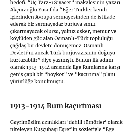
hedefi. “Üç Tarz-ı Siyaset” makalesinin yazarı
Akçuraoğlu Yusuf da “Eğer Türkler kendi
içlerinden Avrupa sermayesinden de istifade
ederek bir sermayedar burjuva sınıfı
çıkarmayacak olursa, yalnız asker, memur ve
köylüden güç alan Osmanlı-Türk topluluğu
çağdaş bir devlete dönüşemez. Osmanlı
Devleti’ni ancak Türk burjuvazisinin doğuşu
kurtarabilir” diye yazmıştı. Bunun ilk adımı
olarak 1913-1914 arasında Ege Rumlarına karşı
geniş çaplı bir “boykot” ve “kaçırtma” planı
yürürlüğe konulmuştu.
1913-1914 Rum kaçırtması
Gayrimüslim azınlıkları ‘dahili tümörler’ olarak
niteleyen Kuşçubaşı Eşref’in sözleriyle “Ege