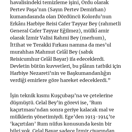
havalisindeki temizleme işini, Ordu olarak
Pertev Paşa’nın (Sayın Pertev Demirhan)
kumandasında olan Dördüncü Kolordu’nun
Erkânı Harbiye Reisi Cafer Tayyar Bey (rahmetli
General Cafer Tayyar Eğilmez), mülkî amir
olarak İzmir Valisi Rahmi Bey (merhum),
İttihat ve Terakki Fırkası namına da mes’ul
murahhas Mahmut Celâl Bey (sabık
Reisicumhur Celâl Bayar) ifa edeceklerdi.
Devletin bütün kuvvetleri, bu plânın tatbiki için
Harbiye Nezareti’nin ve Başkumandanlığın
verdiği emirlere göre hareket edeceklerdi.”
İşin teknik kısmı Kuşçubaşı’na ve çetelerine
düşmüştü. Celal Bey’in görevi ise, ‘Rum
kaçırtması’ndan sonra geriye kalacak mal ve
mülklerin yönetimiydi. Ege’den 1913-1914’te
‘kaçırtılan’ Rum nüfus konusunda kesin bir
bilgi yok. Celal Bayar sadece İzmir civarından