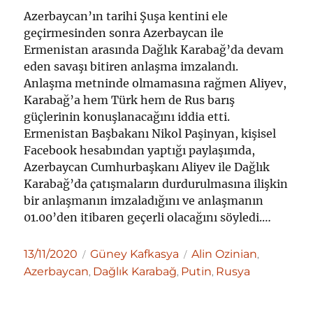
Azerbaycan’ın tarihi Şuşa kentini ele
geçirmesinden sonra Azerbaycan ile
Ermenistan arasında Dağlık Karabağ’da devam
eden savaşı bitiren anlaşma imzalandı.
Anlaşma metninde olmamasına rağmen Aliyev,
Karabağ’a hem Türk hem de Rus barış
güçlerinin konuşlanacağını iddia etti.
Ermenistan Başbakanı Nikol Paşinyan, kişisel
Facebook hesabından yaptığı paylaşımda,
Azerbaycan Cumhurbaşkanı Aliyev ile Dağlık
Karabağ’da çatışmaların durdurulmasına ilişkin
bir anlaşmanın imzaladığını ve anlaşmanın
01.00’den itibaren geçerli olacağını söyledi.…
Yayın
Kategoriler
Etiketler
13/11/2020
Güney Kafkasya
Alin Ozinian
,
tarihi
Azerbaycan
Dağlık Karabağ
Putin
Rusya
,
,
,