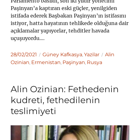
Parlamento basıldı, son iki yıldır yönetimi
Paşinyan’a kaptıran eski güçler, yenilgiden
istifada ederek Başbakan Paşinyan’ın istifasını
istiyor, hatta hayatının tehlikede olduğuna dair
açıklamalar yapıyorlar, tehditler havada
uçuşuyordu.…
Yayın
Kategoriler
Etiketler
28/02/2021
Güney Kafkasya
Yazilar
Alin
,
tarihi
Ozinian
Ermenistan
Paşinyan
Rusya
,
,
,
Alin Ozinian: Fethedenin
kudreti, fethedilenin
teslimiyeti