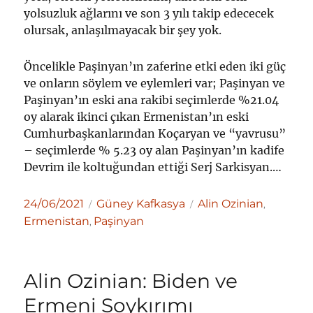
yolsuzluk ağlarını ve son 3 yılı takip edececek
olursak, anlaşılmayacak bir şey yok.
Öncelikle Paşinyan’ın zaferine etki eden iki güç
ve onların söylem ve eylemleri var; Paşinyan ve
Paşinyan’ın eski ana rakibi seçimlerde %21.04
oy alarak ikinci çıkan Ermenistan’ın eski
Cumhurbaşkanlarından Koçaryan ve “yavrusu”
– seçimlerde % 5.23 oy alan Paşinyan’ın kadife
Devrim ile koltuğundan ettiği Serj Sarkisyan.…
Yayın
Kategoriler
Etiketler
24/06/2021
Güney Kafkasya
Alin Ozinian
,
tarihi
Ermenistan
Paşinyan
,
Alin Ozinian: Biden ve
Ermeni Soykırımı