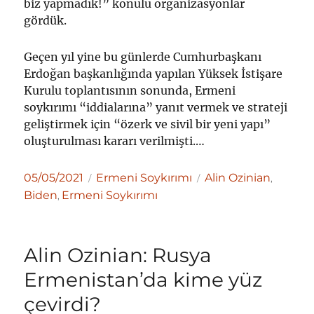
biz yapmadık!” konulu organizasyonlar
gördük.
Geçen yıl yine bu günlerde Cumhurbaşkanı
Erdoğan başkanlığında yapılan Yüksek İstişare
Kurulu toplantısının sonunda, Ermeni
soykırımı “iddialarına” yanıt vermek ve strateji
geliştirmek için “özerk ve sivil bir yeni yapı”
oluşturulması kararı verilmişti.…
Yayın
Kategoriler
Etiketler
05/05/2021
Ermeni Soykırımı
Alin Ozinian
,
tarihi
Biden
Ermeni Soykırımı
,
Alin Ozinian: Rusya
Ermenistan’da kime yüz
çevirdi?