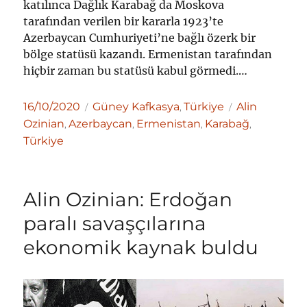
katılınca Dağlık Karabağ da Moskova
tarafından verilen bir kararla 1923’te
Azerbaycan Cumhuriyeti’ne bağlı özerk bir
bölge statüsü kazandı. Ermenistan tarafından
hiçbir zaman bu statüsü kabul görmedi.…
Yayın
Kategoriler
Etiketler
16/10/2020
Güney Kafkasya
Türkiye
Alin
,
tarihi
Ozinian
Azerbaycan
Ermenistan
Karabağ
,
,
,
,
Türkiye
Alin Ozinian: Erdoğan
paralı savaşçılarına
ekonomik kaynak buldu