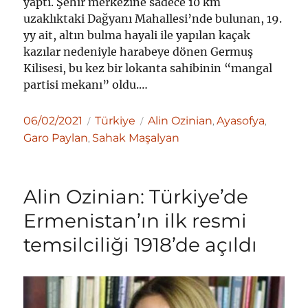
yaptı. Şehir merkezine sadece 10 km
uzaklıktaki Dağyanı Mahallesi’nde bulunan, 19.
yy ait, altın bulma hayali ile yapılan kaçak
kazılar nedeniyle harabeye dönen Germuş
Kilisesi, bu kez bir lokanta sahibinin “mangal
partisi mekanı” oldu.…
Yayın
Kategoriler
Etiketler
06/02/2021
Türkiye
Alin Ozinian
Ayasofya
,
,
tarihi
Garo Paylan
Sahak Maşalyan
,
Alin Ozinian: Türkiye’de
Ermenistan’ın ilk resmi
temsilciliği 1918’de açıldı