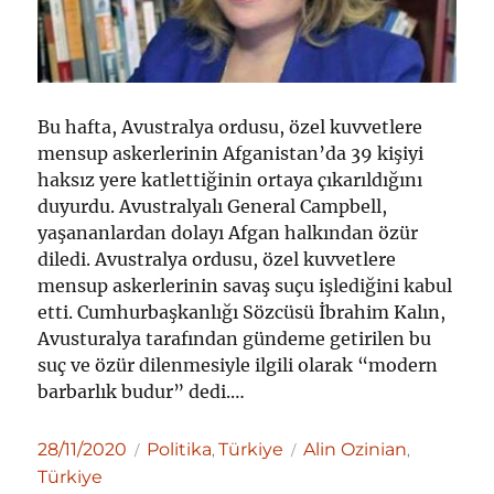
Bu hafta, Avustralya ordusu, özel kuvvetlere
mensup askerlerinin Afganistan’da 39 kişiyi
haksız yere katlettiğinin ortaya çıkarıldığını
duyurdu. Avustralyalı General Campbell,
yaşananlardan dolayı Afgan halkından özür
diledi. Avustralya ordusu, özel kuvvetlere
mensup askerlerinin savaş suçu işlediğini kabul
etti. Cumhurbaşkanlığı Sözcüsü İbrahim Kalın,
Avusturalya tarafından gündeme getirilen bu
suç ve özür dilenmesiyle ilgili olarak “modern
barbarlık budur” dedi.…
Yayın
Kategoriler
Etiketler
28/11/2020
Politika
Türkiye
Alin Ozinian
,
,
tarihi
Türkiye