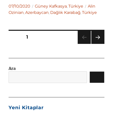
Yayın
Kategoriler
Etiketler
07/10/2020
Güney Kafkasya
Türkiye
Alin
,
tarihi
Ozinian
Azerbaycan
Dağlık Karabağ
Türkiye
,
,
,
Yazı
SAYFA
1
sayfalandırması
SON
RAKI
SAYF
A
Ara
ARA
Yeni Kitaplar