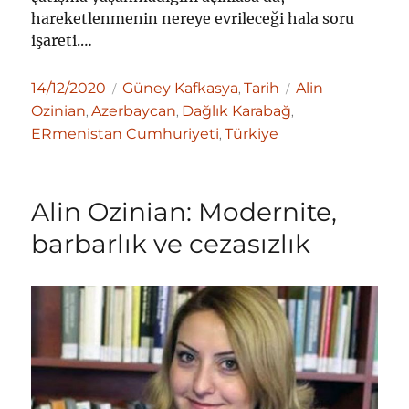
hareketlenmenin nereye evrileceği hala soru
işareti.…
Yayın
Kategoriler
Etiketler
14/12/2020
Güney Kafkasya
Tarih
Alin
,
tarihi
Ozinian
Azerbaycan
Dağlık Karabağ
,
,
,
ERmenistan Cumhuriyeti
Türkiye
,
Alin Ozinian: Modernite,
barbarlık ve cezasızlık