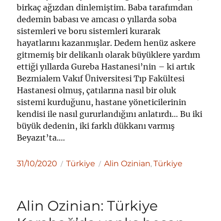
birkaç ağızdan dinlemiştim. Baba tarafımdan
dedemin babası ve amcası o yıllarda soba
sistemleri ve boru sistemleri kurarak
hayatlarını kazanmışlar. Dedem henüz askere
gitmemiş bir delikanlı olarak büyüklere yardım
ettiği yıllarda Gureba Hastanesi’nin – ki artık
Bezmialem Vakıf Üniversitesi Tıp Fakültesi
Hastanesi olmuş, çatılarına nasıl bir oluk
sistemi kurduğunu, hastane yöneticilerinin
kendisi ile nasıl gururlandığını anlatırdı… Bu iki
büyük dedenin, iki farklı dükkanı varmış
Beyazıt’ta.…
Yayın
Kategoriler
Etiketler
31/10/2020
Türkiye
Alin Ozinian
Türkiye
,
tarihi
Alin Ozinian: Türkiye