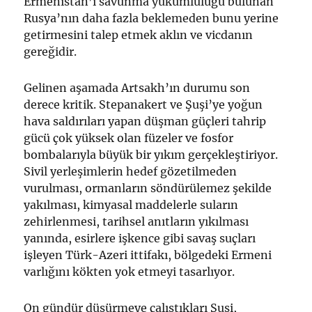
Ermenistan’ı savunma yükümlülüğü bulunan
Rusya’nın daha fazla beklemeden bunu yerine
getirmesini talep etmek aklın ve vicdanın
gereğidir.
Gelinen aşamada Artsakh’ın durumu son
derece kritik. Stepanakert ve Şuşi’ye yoğun
hava saldırıları yapan düşman güçleri tahrip
gücü çok yüksek olan füzeler ve fosfor
bombalarıyla büyük bir yıkım gerçekleştiriyor.
Sivil yerleşimlerin hedef gözetilmeden
vurulması, ormanların söndürülemez şekilde
yakılması, kimyasal maddelerle suların
zehirlenmesi, tarihsel anıtların yıkılması
yanında, esirlere işkence gibi savaş suçları
işleyen Türk-Azeri ittifakı, bölgedeki Ermeni
varlığını kökten yok etmeyi tasarlıyor.
On gündür düşürmeye çalıştıkları Şuşi,