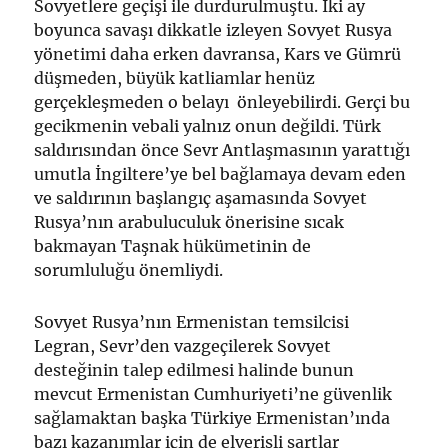
Sovyetlere geçişi ile durdurulmuştu. İki ay
boyunca savaşı dikkatle izleyen Sovyet Rusya
yönetimi daha erken davransa, Kars ve Gümrü
düşmeden, büyük katliamlar henüz
gerçekleşmeden o belayı önleyebilirdi. Gerçi bu
gecikmenin vebali yalnız onun değildi. Türk
saldırısından önce Sevr Antlaşmasının yarattığı
umutla İngiltere’ye bel bağlamaya devam eden
ve saldırının başlangıç aşamasında Sovyet
Rusya’nın arabuluculuk önerisine sıcak
bakmayan Taşnak hükümetinin de
sorumluluğu önemliydi.
Sovyet Rusya’nın Ermenistan temsilcisi
Legran, Sevr’den vazgeçilerek Sovyet
desteğinin talep edilmesi halinde bunun
mevcut Ermenistan Cumhuriyeti’ne güvenlik
sağlamaktan başka Türkiye Ermenistan’ında
bazı kazanımlar için de elverişli şartlar