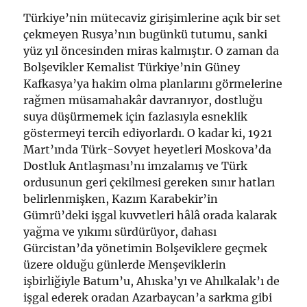
Türkiye’nin mütecaviz girişimlerine açık bir set
çekmeyen Rusya’nın bugünkü tutumu, sanki
yüz yıl öncesinden miras kalmıştır. O zaman da
Bolşevikler Kemalist Türkiye’nin Güney
Kafkasya’ya hakim olma planlarını görmelerine
rağmen müsamahakâr davranıyor, dostluğu
suya düşürmemek için fazlasıyla esneklik
göstermeyi tercih ediyorlardı. O kadar ki, 1921
Mart’ında Türk-Sovyet heyetleri Moskova’da
Dostluk Antlaşması’nı imzalamış ve Türk
ordusunun geri çekilmesi gereken sınır hatları
belirlenmişken, Kazım Karabekir’in
Gümrü’deki işgal kuvvetleri hâlâ orada kalarak
yağma ve yıkımı sürdürüyor, dahası
Gürcistan’da yönetimin Bolşeviklere geçmek
üzere olduğu günlerde Menşeviklerin
işbirliğiyle Batum’u, Ahıska’yı ve Ahılkalak’ı de
işgal ederek oradan Azarbaycan’a sarkma gibi