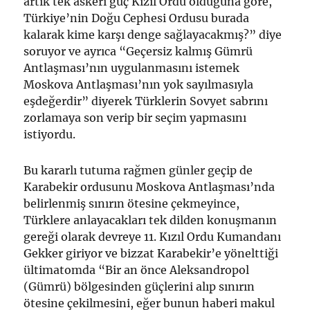
artık tek askeri güç Kızıl Ordu olduğuna göre,
Türkiye’nin Doğu Cephesi Ordusu burada
kalarak kime karşı denge sağlayacakmış?” diye
soruyor ve ayrıca “Geçersiz kalmış Gümrü
Antlaşması’nın uygulanmasını istemek
Moskova Antlaşması’nın yok sayılmasıyla
eşdeğerdir” diyerek Türklerin Sovyet sabrını
zorlamaya son verip bir seçim yapmasını
istiyordu.
Bu kararlı tutuma rağmen günler geçip de
Karabekir ordusunu Moskova Antlaşması’nda
belirlenmiş sınırın ötesine çekmeyince,
Türklere anlayacakları tek dilden konuşmanın
gereği olarak devreye 11. Kızıl Ordu Kumandanı
Gekker giriyor ve bizzat Karabekir’e yönelttiği
ültimatomda “Bir an önce Aleksandropol
(Gümrü) bölgesinden güçlerini alıp sınırın
ötesine çekilmesini, eğer bunun haberi makul