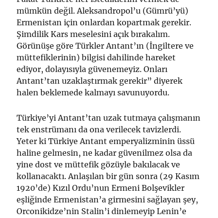
mümkün değil. Aleksandropol’u (Gümrü’yü)
Ermenistan için onlardan kopartmak gerekir.
Şimdilik Kars meselesini açık bırakalım.
Görünüşe göre Türkler Antant’ın (İngiltere ve
müttefiklerinin) bilgisi dahilinde hareket
ediyor, dolayısıyla güvenemeyiz. Onları
Antant’tan uzaklaştırmak gerekir” diyerek
halen beklemede kalmayı savunuyordu.
Türkiye’yi Antant’tan uzak tutmaya çalışmanın
tek enstrümanı da ona verilecek tavizlerdi.
Yeter ki Türkiye Antant emperyalizminin üssü
haline gelmesin, ne kadar güvenilmez olsa da
yine dost ve müttefik gözüyle bakılacak ve
kollanacaktı. Anlaşılan bir gün sonra (29 Kasım
1920’de) Kızıl Ordu’nun Ermeni Bolşevikler
eşliğinde Ermenistan’a girmesini sağlayan şey,
Orconikidze’nin Stalin’i dinlemeyip Lenin’e