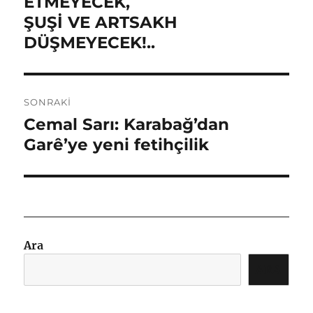
ETMEYECEK,
ŞUŞİ VE ARTSAKH
DÜŞMEYECEK!..
SONRAKI
Cemal Sarı: Karabağ’dan
Sonraki
yazı:
Garê’ye yeni fetihçilik
Ara
ARA