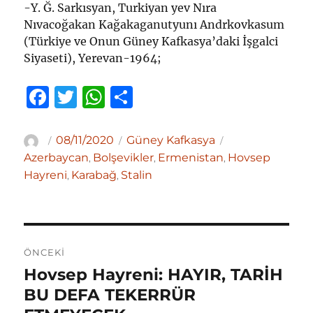
-Y. Ğ. Sarkısyan, Turkiyan yev Nıra
Nıvacoğakan Kağakaganutyunı Andrkovkasum
(Türkiye ve Onun Güney Kafkasya’daki İşgalci
Siyaseti), Yerevan-1964;
F
T
W
S
a
w
h
h
c
it
at
ar
Yazar
Yayın
Kategoriler
Etiketler
08/11/2020
Güney Kafkasya
tarihi
e
te
s
e
Azerbaycan
Bolşevikler
Ermenistan
Hovsep
,
,
,
Hayreni
Karabağ
Stalin
,
,
b
r
A
o
p
o
p
Yazı
k
ÖNCEKI
gezinmesi
Hovsep Hayreni: HAYIR, TARİH
Önceki
yazı:
BU DEFA TEKERRÜR