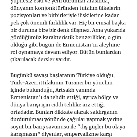
Şüphesiz eski ve yeni durumlar arasında,
dünyanın konjonktüründen tutalım ülkelerin
pozisyonları ve birbirleriyle ilişkilerine kadar
pek çok önemli farklılık var. Hiç bir emsal başka
bir duruma bire bir denk düşmez. Ama yukarıda
gördüğümüz karakteristik benzerlikler, o gün
olduğu gibi bugün de Ermenistan’ın aleyhine
rol oynamaya devam ediyor. Bütün bunlardan
çıkarılacak dersler vardır.
Bugünkü savaşı başlatanın Türkiye olduğu,
Türk-Azeri ittifakının Turancı bir yönelim
içinde bulunduğu, Artsakh yanında
Ermenistan’ı da tehdit ettiği, ayrıca bölge ve
dünya barışı için ciddi tehlike arz ettiği
ortadadır. Bunları dikkate alarak saldırganın
durdurulması yönünde çağrılar yapmak yerine
soyut bir barış savunusu ile “dış güçler bu olaya
karışmasın” diyenler, emperyalizme karşı