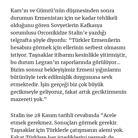
Kars’ın ve Gümrü’nün düşmesinden sonra
durumun Ermenistan için ne kadar tehlikeli
olduğunu gören Sovyetlerin Kafkasya
sorumlusu Orconikidze Stalin’e yazdığı
telgrafta şöyle diyordu: “Türkler Ermenilerin
hesabını görmek için ellerinin serbest olmasını
istiyor. Taşnaklar itibarını kesinlikle yitirmiştir,
bu durum Legran’ın raporlarında görülüyor…
Bizim sonsuz bekleyişimiz Ermeni yığınlarını
bütünüyle terk edilmişlik duygusuna sevk
etmektedir. İşin gerçeği biz çok büyük
gecikmeyle geliyoruz, fakat artık geciktirmenin
mazereti yok.”
Stalin ise 28 Kasım tarihli cevabında “Acele
etmek gerekmez. Sonuçları görmek gerekir.
Taşnaklar için Türklerle çatışmanın alemi yok.
Fakat Türklere her istediklerini vermek de