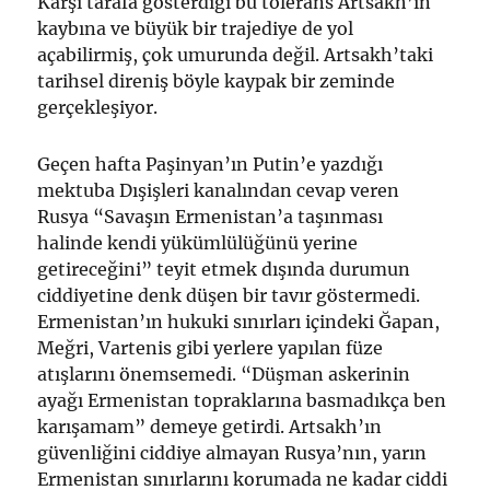
Karşı tarafa gösterdiği bu tolerans Artsakh’ın
kaybına ve büyük bir trajediye de yol
açabilirmiş, çok umurunda değil. Artsakh’taki
tarihsel direniş böyle kaypak bir zeminde
gerçekleşiyor.
Geçen hafta Paşinyan’ın Putin’e yazdığı
mektuba Dışişleri kanalından cevap veren
Rusya “Savaşın Ermenistan’a taşınması
halinde kendi yükümlülüğünü yerine
getireceğini” teyit etmek dışında durumun
ciddiyetine denk düşen bir tavır göstermedi.
Ermenistan’ın hukuki sınırları içindeki Ğapan,
Meğri, Vartenis gibi yerlere yapılan füze
atışlarını önemsemedi. “Düşman askerinin
ayağı Ermenistan topraklarına basmadıkça ben
karışamam” demeye getirdi. Artsakh’ın
güvenliğini ciddiye almayan Rusya’nın, yarın
Ermenistan sınırlarını korumada ne kadar ciddi