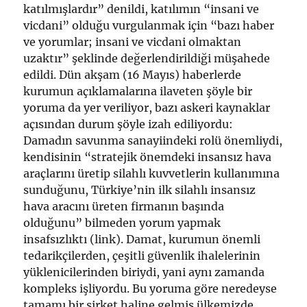
katılmışlardır” denildi, katılımın “insani ve
vicdani” olduğu vurgulanmak için “bazı haber
ve yorumlar; insani ve vicdani olmaktan
uzaktır” şeklinde değerlendirildiği müşahede
edildi. Dün akşam (16 Mayıs) haberlerde
kurumun açıklamalarına ilaveten şöyle bir
yoruma da yer veriliyor, bazı askeri kaynaklar
açısından durum şöyle izah ediliyordu:
Damadın savunma sanayiindeki rolü önemliydi,
kendisinin “stratejik önemdeki insansız hava
araçlarını üretip silahlı kuvvetlerin kullanımına
sunduğunu, Türkiye’nin ilk silahlı insansız
hava aracını üreten firmanın başında
olduğunu” bilmeden yorum yapmak
insafsızlıktı (link). Damat, kurumun önemli
tedarikçilerden, çeşitli güvenlik ihalelerinin
yüklenicilerinden biriydi, yani aynı zamanda
kompleks işliyordu. Bu yoruma göre neredeyse
tamamı bir şirket haline gelmiş ülkemizde,