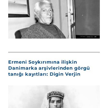
Ermeni Soykırımına ilişkin
Danimarka arşivlerinden görgü
tanığı kayıtları: Digin Verjin