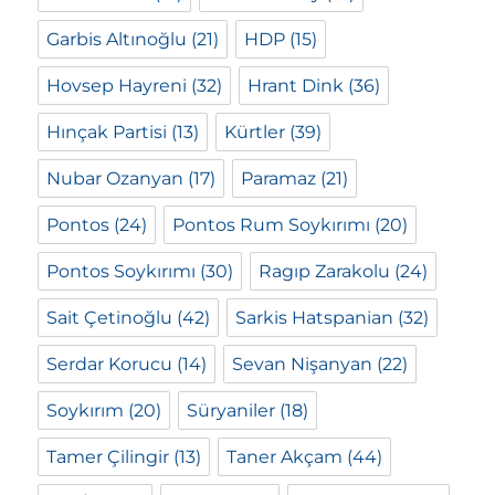
Garbis Altınoğlu
(21)
HDP
(15)
Hovsep Hayreni
(32)
Hrant Dink
(36)
Hınçak Partisi
(13)
Kürtler
(39)
Nubar Ozanyan
(17)
Paramaz
(21)
Pontos
(24)
Pontos Rum Soykırımı
(20)
Pontos Soykırımı
(30)
Ragıp Zarakolu
(24)
Sait Çetinoğlu
(42)
Sarkis Hatspanian
(32)
Serdar Korucu
(14)
Sevan Nişanyan
(22)
Soykırım
(20)
Süryaniler
(18)
Tamer Çilingir
(13)
Taner Akçam
(44)