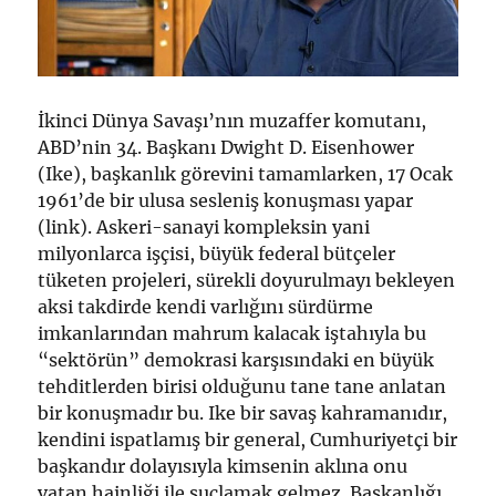
İkinci Dünya Savaşı’nın muzaffer komutanı,
ABD’nin 34. Başkanı Dwight D. Eisenhower
(Ike), başkanlık görevini tamamlarken, 17 Ocak
1961’de bir ulusa sesleniş konuşması yapar
(link). Askeri-sanayi kompleksin yani
milyonlarca işçisi, büyük federal bütçeler
tüketen projeleri, sürekli doyurulmayı bekleyen
aksi takdirde kendi varlığını sürdürme
imkanlarından mahrum kalacak iştahıyla bu
“sektörün” demokrasi karşısındaki en büyük
tehditlerden birisi olduğunu tane tane anlatan
bir konuşmadır bu. Ike bir savaş kahramanıdır,
kendini ispatlamış bir general, Cumhuriyetçi bir
başkandır dolayısıyla kimsenin aklına onu
vatan hainliği ile suçlamak gelmez. Başkanlığı