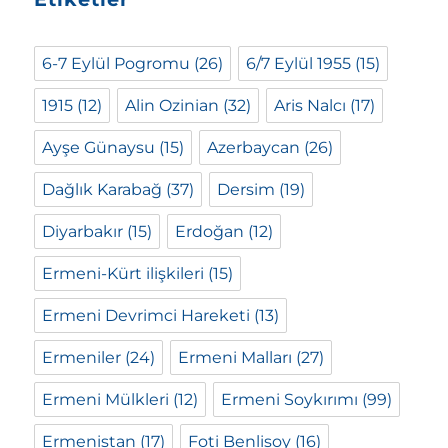
6-7 Eylül Pogromu
(26)
6/7 Eylül 1955
(15)
1915
(12)
Alin Ozinian
(32)
Aris Nalcı
(17)
Ayşe Günaysu
(15)
Azerbaycan
(26)
Dağlık Karabağ
(37)
Dersim
(19)
Diyarbakır
(15)
Erdoğan
(12)
Ermeni-Kürt ilişkileri
(15)
Ermeni Devrimci Hareketi
(13)
Ermeniler
(24)
Ermeni Malları
(27)
Ermeni Mülkleri
(12)
Ermeni Soykırımı
(99)
Ermenistan
(17)
Foti Benlisoy
(16)