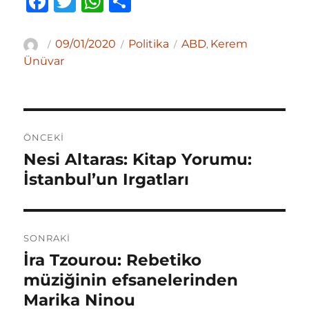
F
T
W
S
a
w
h
h
c
it
at
ar
Yazar
Yayın
Kategoriler
Etiketler
09/01/2020
Politika
ABD
Kerem
,
tarihi
e
te
s
e
Ünüvar
b
r
A
o
p
Yazı
o
p
ÖNCEKI
gezinmesi
k
Nesi Altaras: Kitap Yorumu:
Önceki
yazı:
İstanbul’un Irgatları
SONRAKI
İra Tzourou: Rebetiko
Sonraki
yazı:
müziğinin efsanelerinden
Marika Ninou