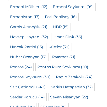
Ermeni Mülkleri
(12)
Ermeni Soykırımı
(99)
Ermenistan
(17)
Foti Benlisoy
(16)
Garbis Altınoğlu
(21)
HDP
(15)
Hovsep Hayreni
(32)
Hrant Dink
(36)
Hınçak Partisi
(13)
Kürtler
(39)
Nubar Ozanyan
(17)
Paramaz
(21)
Pontos
(24)
Pontos Rum Soykırımı
(20)
Pontos Soykırımı
(30)
Ragıp Zarakolu
(24)
Sait Çetinoğlu
(42)
Sarkis Hatspanian
(32)
Serdar Korucu
(14)
Sevan Nişanyan
(22)