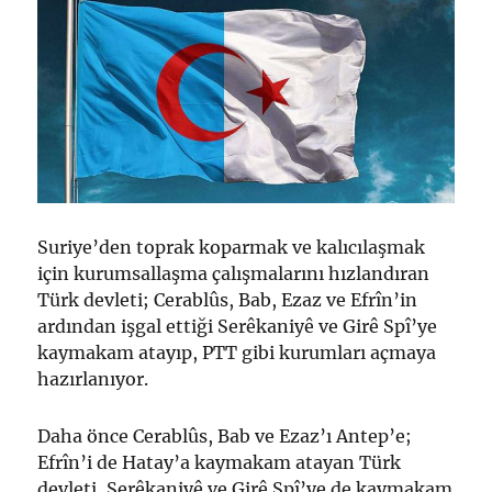
Suriye’den toprak koparmak ve kalıcılaşmak
için kurumsallaşma çalışmalarını hızlandıran
Türk devleti; Cerablûs, Bab, Ezaz ve Efrîn’in
ardından işgal ettiği Serêkaniyê ve Girê Spî’ye
kaymakam atayıp, PTT gibi kurumları açmaya
hazırlanıyor.
Daha önce Cerablûs, Bab ve Ezaz’ı Antep’e;
Efrîn’i de Hatay’a kaymakam atayan Türk
devleti, Serêkaniyê ve Girê Spî’ye de kaymakam