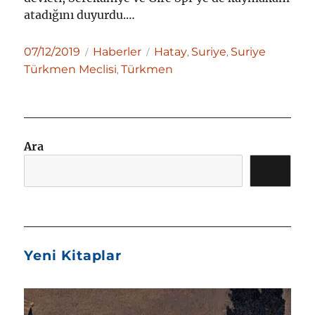
atadığını duyurdu.…
Yayın
Kategoriler
Etiketler
07/12/2019
Haberler
Hatay
Suriye
Suriye
,
,
tarihi
Türkmen Meclisi
Türkmen
,
Ara
ARA
Yeni Kitaplar