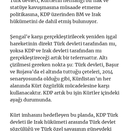
Türk devleti, Kürtlerin herhangi bir hak ve
statüye kavuşmasına müsaade etmeme
politikasına, KDP üzerinden BM ve Irak
hükümetini de dahil etmiş bulunuyor.
Şengal’e karşı gerçekleştirilecek yeniden işgal
hareketinin direkt Türk devleti tarafından mı,
yoksa KDP ve Irak devleti tarafından mı
gerçekleştireceği artık bir teferruattır. Altı
çizilmesi gereken nokta şu: Türk devleti, Başur
ve Rojava’da el altında tuttuğu çeteleri, 2014
senaryosunda olduğu gibi, Kürdistan’ın her
alanında Kürt özgürlük mücadelesine karşı
kullanacaktır. KDP artık bu işin Kürtler içindeki
ayağı durumunda.
Kürt imhasını hedefleyen bu planda, KDP Türk
devleti ile Irak hükümeti arasında Türk devlet
sözcülüğü ve Türk özel savaşının güneydeki