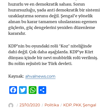
huzurlu ve en demokratik sahası. Sorun
huzursuzluğu, yada anti demokratik bir sistemi
uzaklaştırma sorunu değil. Şengal’e yönelik
alınan bu karar tamamen uluslararası egemen
güçlerin, güç dengelerini yeniden düzenleme
kararıdır.
KDP’nin bu oyundaki rolü ‘Koz’ niteliğinde
dahi değil. Çok daha aşağılarda. KDP’ye Kürt
dünyası içinde bir nevi muhbirlik rolü verilmiş.
Bu rolün rejisörü ise Türk devleti.
Kaynak:
ahvalnews.com
F
T
W
S
a
w
h
h
c
it
at
ar
Yazar
Yayın
Kategoriler
Etiketler
23/10/2020
Politika
KDP
PKK
Şengal
,
,