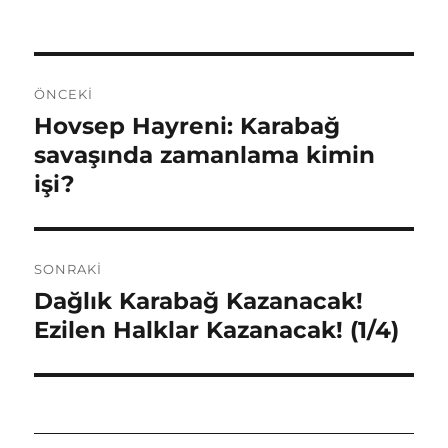
tarihi
e
te
s
e
b
r
A
Yazı
o
p
ÖNCEKI
gezinmesi
o
p
Hovsep Hayreni: Karabağ
Önceki
k
yazı:
savaşında zamanlama kimin
işi?
SONRAKI
Dağlık Karabağ Kazanacak!
Sonraki
yazı:
Ezilen Halklar Kazanacak! (1/4)