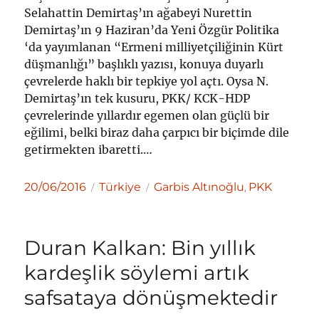
Selahattin Demirtaş’ın ağabeyi Nurettin
Demirtaş’ın 9 Haziran’da Yeni Özgür Politika
‘da yayımlanan “Ermeni milliyetçiliğinin Kürt
düşmanlığı” başlıklı yazısı, konuya duyarlı
çevrelerde haklı bir tepkiye yol açtı. Oysa N.
Demirtaş’ın tek kusuru, PKK/ KCK-HDP
çevrelerinde yıllardır egemen olan güçlü bir
eğilimi, belki biraz daha çarpıcı bir biçimde dile
getirmekten ibaretti.…
Yayın
Kategoriler
Etiketler
20/06/2016
Türkiye
Garbis Altınoğlu
PKK
,
tarihi
Duran Kalkan: Bin yıllık
kardeşlik söylemi artık
safsataya dönüşmektedir