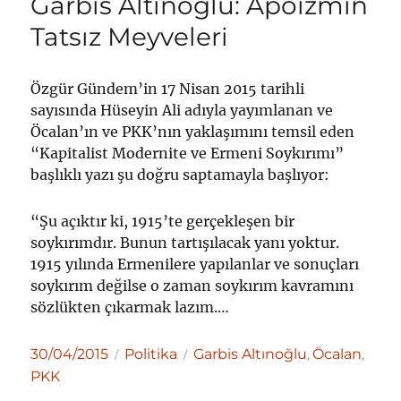
Garbis Altınoğlu: Apoizmin
Tatsız Meyveleri
Özgür Gündem’in 17 Nisan 2015 tarihli
sayısında Hüseyin Ali adıyla yayımlanan ve
Öcalan’ın ve PKK’nın yaklaşımını temsil eden
“Kapitalist Modernite ve Ermeni Soykırımı”
başlıklı yazı şu doğru saptamayla başlıyor:
“Şu açıktır ki, 1915’te gerçekleşen bir
soykırımdır. Bunun tartışılacak yanı yoktur.
1915 yılında Ermenilere yapılanlar ve sonuçları
soykırım değilse o zaman soykırım kavramını
sözlükten çıkarmak lazım.…
Yayın
Kategoriler
Etiketler
30/04/2015
Politika
Garbis Altınoğlu
Öcalan
,
,
tarihi
PKK