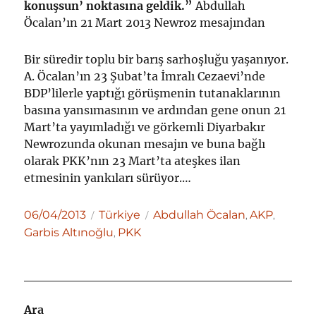
konuşsun’ noktasına geldik.”
Abdullah
Öcalan’ın 21 Mart 2013 Newroz mesajından
Bir süredir toplu bir barış sarhoşluğu yaşanıyor.
A. Öcalan’ın 23 Şubat’ta İmralı Cezaevi’nde
BDP’lilerle yaptığı görüşmenin tutanaklarının
basına yansımasının ve ardından gene onun 21
Mart’ta yayımladığı ve görkemli Diyarbakır
Newrozunda okunan mesajın ve buna bağlı
olarak PKK’nın 23 Mart’ta ateşkes ilan
etmesinin yankıları sürüyor.…
Yayın
Kategoriler
Etiketler
06/04/2013
Türkiye
Abdullah Öcalan
AKP
,
,
tarihi
Garbis Altınoğlu
PKK
,
Ara