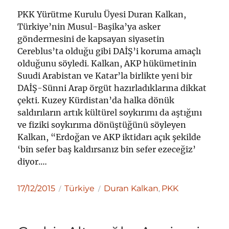
PKK Yürütme Kurulu Üyesi Duran Kalkan,
Türkiye’nin Musul-Başika’ya asker
göndermesini de kapsayan siyasetin
Cereblus’ta olduğu gibi DAİŞ’i koruma amaçlı
olduğunu söyledi. Kalkan, AKP hükümetinin
Suudi Arabistan ve Katar’la birlikte yeni bir
DAİŞ-Sünni Arap örgüt hazırladıklarına dikkat
çekti. Kuzey Kürdistan’da halka dönük
saldırıların artık kültürel soykırımı da aştığını
ve fiziki soykırıma dönüştüğünü söyleyen
Kalkan, “Erdoğan ve AKP iktidarı açık şekilde
‘bin sefer baş kaldırsanız bin sefer ezeceğiz’
diyor.…
Yayın
Kategoriler
Etiketler
17/12/2015
Türkiye
Duran Kalkan
PKK
,
tarihi