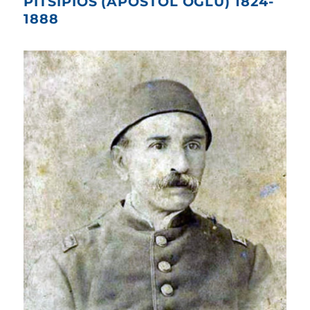
PİTSİPİOS (APOSTOL OĞLU) 1824-
1888