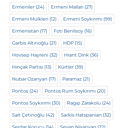
Ermeniler
(24)
Ermeni Malları
(27)
Ermeni Mülkleri
(12)
Ermeni Soykırımı
(99)
Ermenistan
(17)
Foti Benlisoy
(16)
Garbis Altınoğlu
(21)
HDP
(15)
Hovsep Hayreni
(32)
Hrant Dink
(36)
Hınçak Partisi
(13)
Kürtler
(39)
Nubar Ozanyan
(17)
Paramaz
(21)
Pontos
(24)
Pontos Rum Soykırımı
(20)
Pontos Soykırımı
(30)
Ragıp Zarakolu
(24)
Sait Çetinoğlu
(42)
Sarkis Hatspanian
(32)
Serdar Korucu
(14)
Sevan Nişanyan
(22)