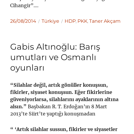
Cihangir”.…
Yayın
Kategoriler
Etiketler
26/08/2014
Türkiye
HDP
PKK
Taner Akçam
,
,
tarihi
Gabis Altınoğlu: Barış
umutları ve Osmanlı
oyunları
“Silahlar değil, artık gönüller konuşsun,
fikirler, siyaset konuşsun. Eğer fikirlerine
güveniyorlarsa, silahlarını ayaklarının altına
alsın.”
Başbakan R. T. Erdoğan’ın 8 Mart
2013’te Siirt’te yaptığı konuşmadan
“ ‘Artık silahlar sussun, fikirler ve siyasetler