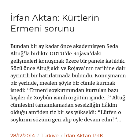
İrfan Aktan: Kürtlerin
Ermeni sorunu
Bundan bir ay kadar önce akademisyen Seda
Altuğ’la birlikte ODTÜ’de Rojava’daki
gelişmeleri konuşmak üzere bir panele katıldık.
Sözü önce Altuğ aldı ve Rojava’nın tarihine dair
ayrıntılı bir hatırlatmada bulundu. Konuşmanın
bir yerinde, mealen şöyle bir cümle kurmak
istedi: “Ermeni soykırımından kurtulan bazı
kişiler de Xoybûn isimli örgütün içinde…” Altuğ
cümlesini tamamlamadan sessizliğin hâkim
olduğu amfiden tiz bir ses yükseldi: “Lütfen o
soykırım sözünü geri alıp öyle devam edin!”…
Yayın
Kategoriler
Etiketler
28/12/2014
Türkiye
İrfan Aktan
PKK
,