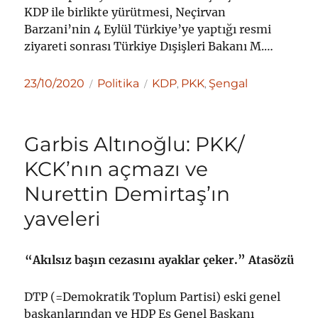
KDP ile birlikte yürütmesi, Neçirvan
Barzani’nin 4 Eylül Türkiye’ye yaptığı resmi
ziyareti sonrası Türkiye Dışişleri Bakanı M.…
Yayın
Kategoriler
Etiketler
23/10/2020
Politika
KDP
PKK
Şengal
,
,
tarihi
Garbis Altınoğlu: PKK/
KCK’nın açmazı ve
Nurettin Demirtaş’ın
yaveleri
“Akılsız başın cezasını ayaklar çeker.” Atasözü
DTP (=Demokratik Toplum Partisi) eski genel
başkanlarından ve HDP Eş Genel Başkanı