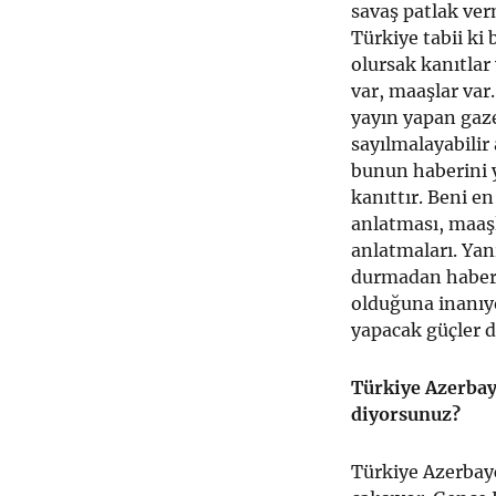
savaş patlak ver
Türkiye tabii ki
olursak kanıtlar 
var, maaşlar var.
yayın yapan gaze
sayılmalayabili
bunun haberini y
kanıttır. Beni e
anlatması, maaşl
anlatmaları. Yan
durmadan haber 
olduğuna inanıyo
yapacak güçler de
Türkiye Azerbay
diyorsunuz?
Türkiye Azerbayc