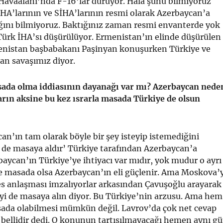
 Havaalanı’nda F-16’lar duruyor. Hala şunu bilmiyoruz
İHA’larının ve SİHA’larının resmi olarak Azerbaycan’a
ığını bilmiyoruz. Baktığınız zaman resmi envanterde yok
rk İHA’sı düşürülüyor. Ermenistan’ın elinde düşürülen
menistan başbabakanı Paşinyan konuşurken Türkiye ve
an savaşımız diyor.
ada olma iddiasının dayanağı var mı? Azerbaycan nede
arın aksine bu kez ısrarla masada Türkiye de olsun
an’ın tam olarak böyle bir şey isteyip istemediğini
i de masaya aldır’ Türkiye tarafından Azerbaycan’a
baycan’ın Türkiye’ye ihtiyacı var mıdır, yok mudur o ayrı
ye masada olsa Azerbaycan’ın eli güçlenir. Ama Moskova’
es anlaşması imzalıyorlar arkasından Çavuşoğlu arayarak
’yi de masaya alın diyor. Bu Türkiye’nin arzusu. Ama hem
da olabilmesi mümkün değil. Lavrov’da çok net cevap
bellidir dedi. O konunun tartışılmayacağı hemen aynı g