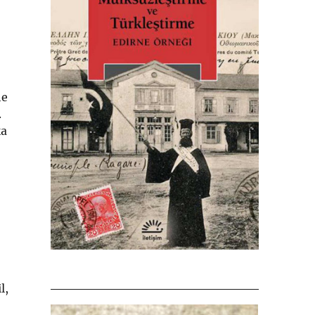
he
.
ka
l,