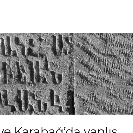
iye Karabağ’da yanlış