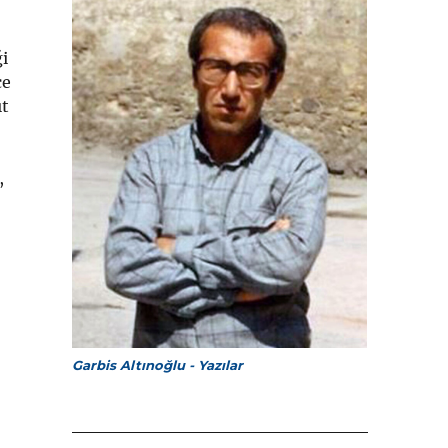
ği
çe
ıt
,
Garbis Altınoğlu - Yazılar