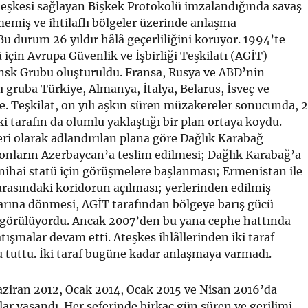
teşkesi sağlayan Bişkek Protokolü imzalandığında savaş
miş ve ihtilaflı bölgeler üzerinde anlaşma
u durum 26 yıldır hâlâ geçerliliğini koruyor. 1994’te
çin Avrupa Güvenlik ve İşbirliği Teşkilatı (AGİT)
nsk Grubu oluşturuldu. Fransa, Rusya ve ABD’nin
ı gruba Türkiye, Almanya, İtalya, Belarus, İsveç ve
e. Teşkilat, on yılı aşkın süren müzakereler sonucunda, 
i tarafın da olumlu yaklaştığı bir plan ortaya koydu.
ri olarak adlandırılan plana göre Dağlık Karabağ
onların Azerbaycan’a teslim edilmesi; Dağlık Karabağ’a
p nihai statü için görüşmelere başlanması; Ermenistan ile
rasındaki koridorun açılması; yerlerinden edilmiş
larına dönmesi, AGİT tarafından bölgeye barış gücü
görülüyordu. Ancak 2007’den bu yana cephe hattında
şmalar devam etti. Ateşkes ihlâllerinden iki taraf
u tuttu. İki taraf bugüne kadar anlaşmaya varmadı.
aziran 2012, Ocak 2014, Ocak 2015 ve Nisan 2016’da
ar yaşandı. Her seferinde birkaç gün süren ve gerilimi