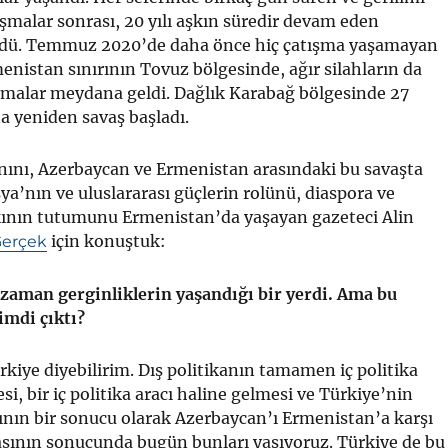
şmalar sonrası, 20 yılı aşkın süredir devam eden
ldü. Temmuz 2020’de daha önce hiç çatışma yaşamayan
istan sınırının Tovuz bölgesinde, ağır silahların da
ışmalar meydana geldi. Dağlık Karabağ bölgesinde 27
a yeniden savaş başladı.
nını, Azerbaycan ve Ermenistan arasındaki bu savaşta
ya’nın ve uluslararası güçlerin rolünü, diaspora ve
ının tutumunu Ermenistan’da yaşayan gazeteci Alin
için konuştuk:
Gerçek
zaman gerginliklerin yaşandığı bir yerdi. Ama bu
imdi çıktı?
rkiye diyebilirim. Dış politikanın tamamen iç politika
i, bir iç politika aracı haline gelmesi ve Türkiye’nin
nın bir sonucu olarak Azerbaycan’ı Ermenistan’a karşı
asının sonucunda bugün bunları yaşıyoruz. Türkiye de bu