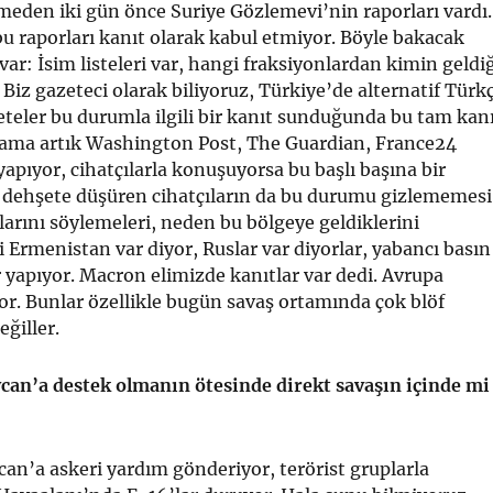
meden iki gün önce Suriye Gözlemevi’nin raporları vardı.
 bu raporları kanıt olarak kabul etmiyor. Böyle bakacak
var: İsim listeleri var, hangi fraksiyonlardan kimin geldi
 Biz gazeteci olarak biliyoruz, Türkiye’de alternatif Türk
teler bu durumla ilgili bir kanıt sunduğunda bu tam kan
r ama artık Washington Post, The Guardian, France24
apıyor, cihatçılarla konuşuyorsa bu başlı başına bir
n dehşete düşüren cihatçıların da bu durumu gizlememesi
arını söylemeleri, neden bu bölgeye geldiklerini
i Ermenistan var diyor, Ruslar var diyorlar, yabancı basın
yapıyor. Macron elimizde kanıtlar var dedi. Avrupa
r. Bunlar özellikle bugün savaş ortamında çok blöf
ğiller.
can’a destek olmanın ötesinde direkt savaşın içinde mi
an’a askeri yardım gönderiyor, terörist gruplarla