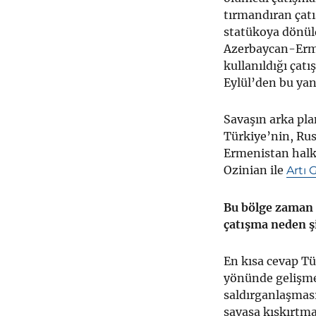
tırmandıran çatı
statükoya dönü
Azerbaycan-Ermen
kullanıldığı çat
Eylül’den bu yan
Savaşın arka pla
Türkiye’nin, Rus
Ermenistan halk
Ozinian ile
Artı 
Bu bölge zaman 
çatışma neden ş
En kısa cevap Tü
yönünde gelişmes
saldırganlaşması
savaşa kışkırtm