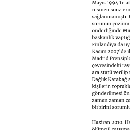
Mayıs 1994’te a
resmen sona erme
sağlanmamıştı. B
sorunun çözümü i
önderliğinde Mi
başkanlık yaptığ
Finlandiya da üy
Kasım 2007’de ik
Madrid Prensiple
çevresindeki ray
ara statü verili
Dağlık Karabağ a
kişilerin toprak
gönderilmesi ön
zaman zaman çatı
birbirini soruml
Haziran 2010, H
ölümcül çatışmal