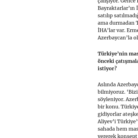
çalışıyor. Gence
Bayraktarlar’ın 
satılıp satılmad
ama durmadan Tü
İHA’lar var. Er
Azerbaycan’la ol
Türkiye’nin mas
önceki çatışmal
istiyor?
Aslında Azerbayc
bilmiyoruz. ‘Biz
söyleniyor. Azer
bir konu. Türki
gidiyorlar ateşk
Aliyev’i Türkiye
sahada hem masa
vererek konsept 