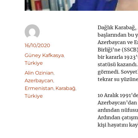
Dağlık Karabağ, 
başlarından bu y
Azerbaycan ve E
Yazar
Yayın
16/10/2020
Birliği’ne (SSCB
tarihi
Kategoriler
Güney Kafkasya
,
bir kararla 1923
Türkiye
statüsü kazandı
görmedi. Sovyetl
Etiketler
Alin Ozinian
,
tekrar su yüzüne 
Azerbaycan
,
Ermenistan
Karabağ
,
,
10 Aralık 1991’d
Türkiye
Azerbaycan’dan 
ardından nüfusun
Ardından çatışm
kişi hayatını kay