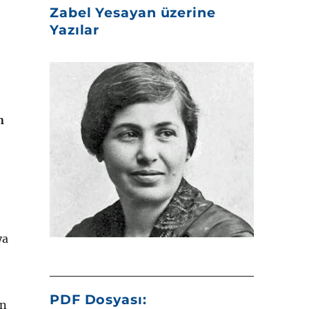
Zabel Yesayan üzerine
Yazılar
n
ya
PDF Dosyası:
ün