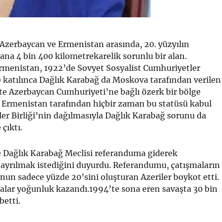
Azerbaycan ve Ermenistan arasında, 20. yüzyılın
ana 4 bin 400 kilometrekarelik sorunlu bir alan.
rmenistan, 1922’de Sovyet Sosyalist Cumhuriyetler
) katılınca Dağlık Karabağ da Moskova tarafından verilen
’te Azerbaycan Cumhuriyeti’ne bağlı özerk bir bölge
. Ermenistan tarafından hiçbir zaman bu statüsü kabul
er Birliği’nin dağılmasıyla Dağlık Karabağ sorunu da
çıktı.
e Dağlık Karabağ Meclisi referanduma giderek
ayrılmak istediğini duyurdu. Referandumu, çatışmaların
un sadece yüzde 20’sini oluşturan Azeriler boykot etti.
alar yoğunluk kazandı.1994’te sona eren savaşta 30 bin
betti.