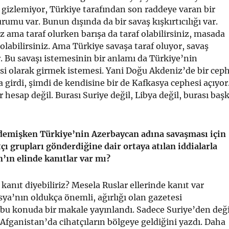
gizlemiyor, Türkiye tarafından son raddeye varan bir
umu var. Bunun dışında da bir savaş kışkırtıcılığı var.
iz ama taraf olurken barışa da taraf olabilirsiniz, masada
olabilirsiniz. Ama Türkiye savaşa taraf oluyor, savaş
r. Bu savaşı istemesinin bir anlamı da Türkiye’nin
si olarak girmek istemesi. Yani Doğu Akdeniz’de bir cep
a girdi, şimdi de kendisine bir de Kafkasya cephesi açıyor
 hesap değil. Burası Suriye değil, Libya değil, burası baş
 demişken Türkiye’nin Azerbaycan adına savaşması için
çı grupları gönderdiğine dair ortaya atılan iddialarla
n’ın elinde kanıtlar var mı?
kanıt diyebiliriz? Mesela Ruslar ellerinde kanıt var
sya’nın oldukça önemli, ağırlığı olan gazetesi
u konuda bir makale yayınlandı. Sadece Suriye’den deği
Afganistan’da cihatçıların bölgeye geldiğini yazdı. Daha