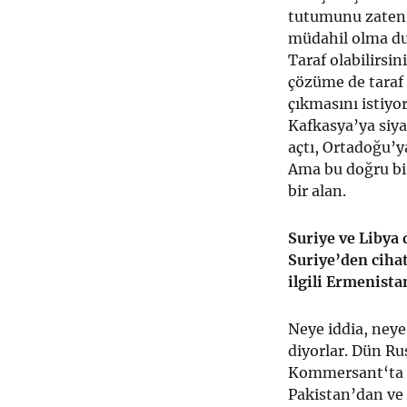
tutumunu zaten 
müdahil olma dur
Taraf olabilirsin
çözüme de taraf 
çıkmasını istiyo
Kafkasya’ya siya
açtı, Ortadoğu’y
Ama bu doğru bir
bir alan.
Suriye ve Libya
Suriye’den cihat
ilgili Ermenista
Neye iddia, neye 
diyorlar. Dün Ru
Kommersant‘ta b
Pakistan’dan ve 