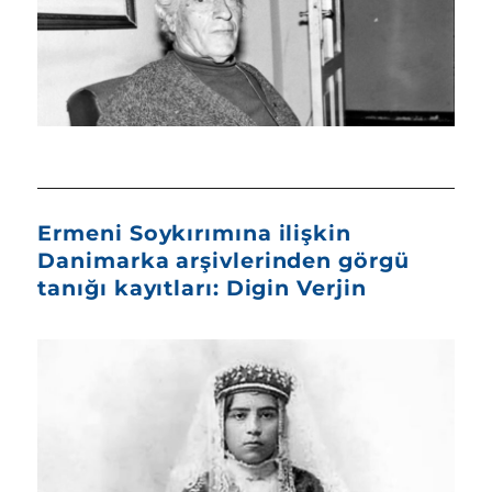
Ermeni Soykırımına ilişkin
Danimarka arşivlerinden görgü
tanığı kayıtları: Digin Verjin