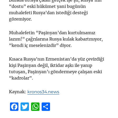
Burada ortaya çıkan gerçek işe şu, Rusya’nın
“dostu” eski hükümet yani bugünün
muhalefeti Rusya’dan istediği desteği
göremiyor.
Muhalefetin “Paşinyan’dan kurtulmamız
lazım!” çağrılarına Rusya kulak kabartmıyor,
“kendi iç meselenizdir” diyor.
Kısaca Rusya’nın Ermenistan’da yüz çevirdiği
kişi Paşinyan değil, iktidar aşkı ile yanıp
tutuşan, Paşinyan’ı göndermeye çalışan eski
“kadrolar”.
Kaynak:
kronos34.news
F
T
W
S
a
w
h
h