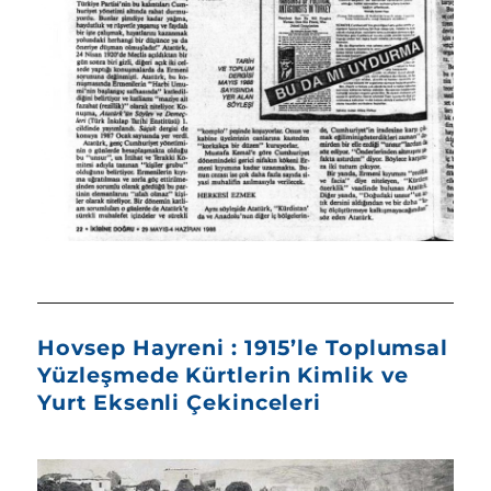
Hovsep Hayreni : 1915’le Toplumsal
Yüzleşmede Kürtlerin Kimlik ve
Yurt Eksenli Çekinceleri