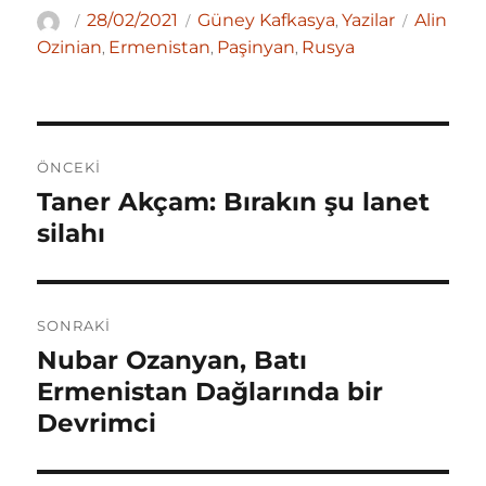
c
it
at
ar
Yazar
Yayın
Kategoriler
Etiketler
28/02/2021
Güney Kafkasya
Yazilar
Alin
,
tarihi
e
te
s
e
Ozinian
Ermenistan
Paşinyan
Rusya
,
,
,
b
r
A
o
p
Yazı
o
p
ÖNCEKI
gezinmesi
k
Taner Akçam: Bırakın şu lanet
Önceki
yazı:
silahı
SONRAKI
Nubar Ozanyan, Batı
Sonraki
yazı:
Ermenistan Dağlarında bir
Devrimci