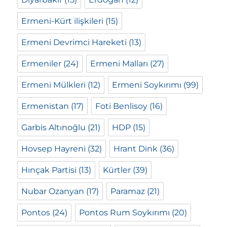
Ermeni-Kürt ilişkileri
(15)
Ermeni Devrimci Hareketi
(13)
Ermeniler
(24)
Ermeni Malları
(27)
Ermeni Mülkleri
(12)
Ermeni Soykırımı
(99)
Ermenistan
(17)
Foti Benlisoy
(16)
Garbis Altınoğlu
(21)
HDP
(15)
Hovsep Hayreni
(32)
Hrant Dink
(36)
Hınçak Partisi
(13)
Kürtler
(39)
Nubar Ozanyan
(17)
Paramaz
(21)
Pontos
(24)
Pontos Rum Soykırımı
(20)