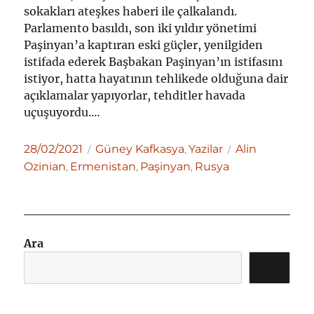
sokakları ateşkes haberi ile çalkalandı.
Parlamento basıldı, son iki yıldır yönetimi
Paşinyan’a kaptıran eski güçler, yenilgiden
istifada ederek Başbakan Paşinyan’ın istifasını
istiyor, hatta hayatının tehlikede olduğuna dair
açıklamalar yapıyorlar, tehditler havada
uçuşuyordu.…
Yayın
Kategoriler
Etiketler
28/02/2021
Güney Kafkasya
Yazilar
Alin
,
tarihi
Ozinian
Ermenistan
Paşinyan
Rusya
,
,
,
Ara
ARA