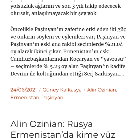
yolsuzluk ağlarını ve son 3 yılı takip edececek
olursak, anlaşılmayacak bir şey yok.
Öncelikle Paşinyan’ın zaferine etki eden iki güç
ve onların söylem ve eylemleri var; Paşinyan ve
Paşinyan’ın eski ana rakibi seçimlerde %21.04
oy alarak ikinci çıkan Ermenistan’ın eski
Cumhurbaşkanlarından Koçaryan ve “yavrusu”
– seçimlerde % 5.23 oy alan Paşinyan’ın kadife
Devrim ile koltuğundan ettiği Serj Sarkisyan.…
Yayın
Kategoriler
Etiketler
24/06/2021
Güney Kafkasya
Alin Ozinian
,
tarihi
Ermenistan
Paşinyan
,
Alin Ozinian: Rusya
Ermenistan’da kime yüz