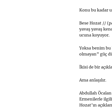
Konu bu kadar uz
Bese Hozat // (p
yavaş yavaş kend
ucuna koyuyor.
Yoksa benim bu 
olmayan” güç di
İkisi de bir açı
Ama anlaşılır.
Abdullah Öcalan
Ermenilerle ilgil
Hozat’ın açıklam