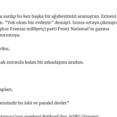
a sarılıp bu kez başka bir ağabeyimizi aramıştım. Ermeni
en. “Yok olum biz evdeyiz” demişti. Sonra ortaya çıkmıştı
eşhur Fransız milliyetçi parti Front National’ın gazına
protestoya.
elim;
ak zorunda kalan bir arkadaşımı aradım.
apları;
sensindir bu lobi ve paralel devlet”
 Avrupa’nın merkezi Brüksel’den AGBU (Ermeni