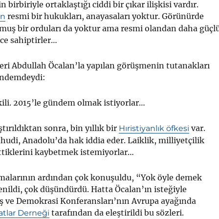
n birbiriyle ortaklaştığı ciddi bir çıkar ilişkisi vardır.
resmi bir hukukları, anayasaları yoktur. Görünürde
in
muş bir orduları da yoktur ama resmi olandan daha güçl
üce sahiptirler…
eri Abdullah Öcalan’la yapılan görüşmenin tutanakları
ündemdeydi:
kili. 2015’le gündem olmak istiyorlar…
ırıldıktan sonra, bin yıllık bir
var.
Hıristiyanlık öfkesi
udi, Anadolu’da hak iddia eder. Laiklik, milliyetçilik
ettiklerini kaybetmek istemiyorlar…
amalarının ardından çok konuşuldu, “Yok öyle demek
nildi, çok düşündürdü. Hatta Öcalan’ın isteğiyle
ş ve Demokrasi Konferansları’nın Avrupa ayağında
tarafından da eleştirildi bu sözleri.
tlar Derneği