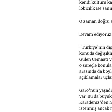
kendi kültürü k
lobicilik ise san
O zaman doğru 
Devam ediyoruz
“Türkiye’nin dış
konuda değişikl
Gülen Cemaati ve
o süreçle konular
arasında da böyle
açıklamalar uçla
Garo’nun yaşadı
var. Bu da büyü
Karadeniz’den M
istenmiş ancak 