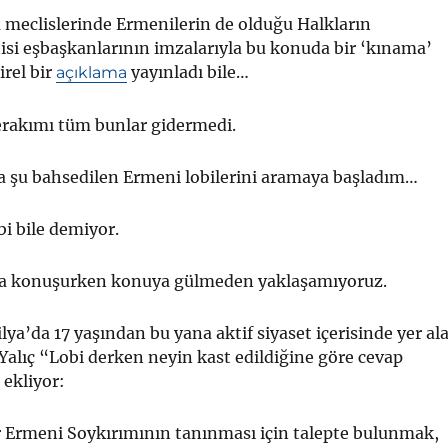
 meclislerinde Ermenilerin de olduğu Halkların
si eşbaşkanlarının imzalarıyla bu konuda bir ‘kınama’
irel bir
yayınladı bile…
açıklama
akımı tüm bunlar gidermedi.
na şu bahsedilen Ermeni lobilerini aramaya başladım…
i bile demiyor.
nda konuşurken konuya gülmeden yaklaşamıyoruz.
lya’da 17 yaşından bu yana aktif siyaset içerisinde yer al
alıç “Lobi derken neyin kast edildiğine göre cevap
 ekliyor:
Ermeni Soykırımının tanınması için talepte bulunmak,