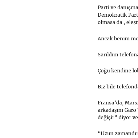
Parti ve danışma
Demokratik Parti
olmasa da , eleşt
Ancak benim mer
Sarıldım telefo
Çoğu kendine lob
Biz bile telefo
Fransa’da, Marsi
arkadaşım Garo Y
değişir” diyor ve
“Uzun zamandır 