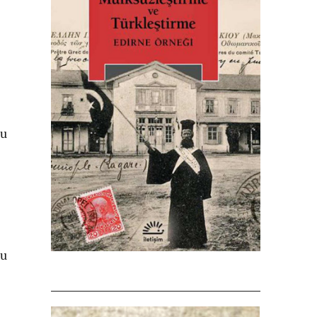
bu
su