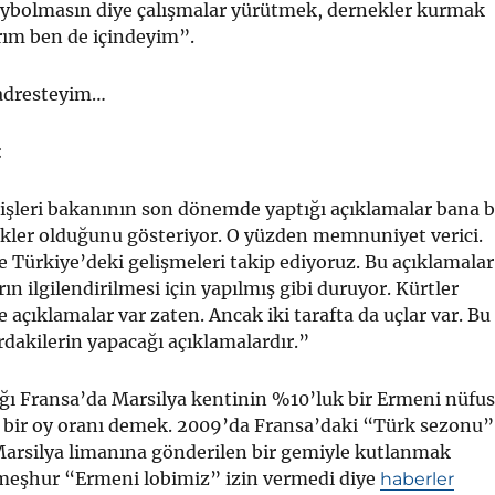
aybolmasın diye çalışmalar yürütmek, dernekler kurmak
ırım ben de içindeyim”.
adresteyim…
:
işleri bakanının son dönemde yaptığı açıklamalar bana 
ikler olduğunu gösteriyor. O yüzden memnuniyet verici.
 Türkiye’deki gelişmeleri takip ediyoruz. Bu açıklamalar
ın ilgilendirilmesi için yapılmış gibi duruyor. Kürtler
 açıklamalar var zaten. Ancak iki tarafta da uçlar var. Bu
rdakilerin yapacağı açıklamalardır.”
ğı Fransa’da Marsilya kentinin %10’luk bir Ermeni nüfu
k bir oy oranı demek. 2009’da Fransa’daki “Türk sezonu”
arsilya limanına gönderilen bir gemiyle kutlanmak
meşhur “Ermeni lobimiz” izin vermedi diye
haberler