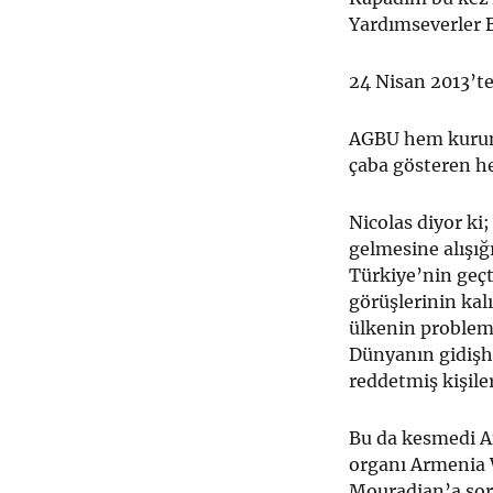
Yardımseverler Bi
24 Nisan 2013’te
AGBU hem kurums
çaba gösteren he
Nicolas diyor ki
gelmesine alışığ
Türkiye’nin geçt
görüşlerinin kal
ülkenin probleml
Dünyanın gidişh
reddetmiş kişile
Bu da kesmedi A
organı Armenia 
Mouradian’a sor