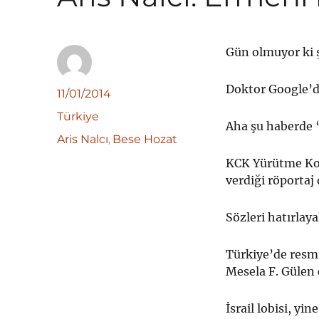
Gün olmuyor ki 
Doktor Google’d
Yazar
Yayın
11/01/2014
tarihi
Kategoriler
Türkiye
Aha şu haberde 
Etiketler
Aris Nalcı
Bese Hozat
,
KCK Yürütme Kon
verdiği röportaj
Sözleri hatırlay
Türkiye’de resmi 
Mesela F. Gülen 
İsrail lobisi, yi