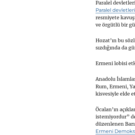
Paralel devletleri
Paralel devletler
resmiyete kavuş
ve örgütlü bir g
Hozat’ın bu sözl
sızdığında da g
Ermeni lobisi et
Anadolu İslamlaşt
Rum, Ermeni, Yah
kisvesiyle elde 
Öcalan’ın açıkl
istemiyordur” de
düzenlenen Barı
Ermeni Demokra