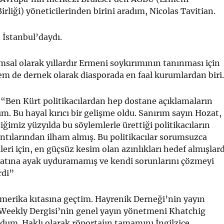
rliği) yöneticilerinden birini aradım, Nicolas Tavitian.
 İstanbul’daydı.
al olarak yıllardır Ermeni soykırımının tanınması için
m de dernek olarak diasporada en faal kurumlardan biri.
; “Ben Kürt politikacılardan hep dostane açıklamaların
ım. Bu hayal kırıcı bir gelişme oldu. Sanırım sayın Hozat,
iğimiz yüzyılda bu söylemlerle ürettiği politikacıların
ıntılarından ilham almış. Bu politikacılar sorumsuzca
eri için, en güçsüz kesim olan azınlıkları hedef almışlard
atına ayak uyduramamış ve kendi sorunlarını çözmeyi
rdi”
merika kıtasına geçtim. Hayrenik Derneği’nin yayın
Weekly Dergisi’nin genel yayın yönetmeni Khatchig
dum. Haklı olarak röportajın tamamını İngilzice