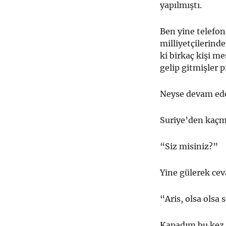
yapılmıştı.
Ben yine telefon
milliyetçilerind
ki birkaç kişi m
gelip gitmişler 
Neyse devam ed
Suriye’den kaçm
“Siz misiniz?”
Yine gülerek cev
“Aris, olsa olsa 
Kapadım bu kez