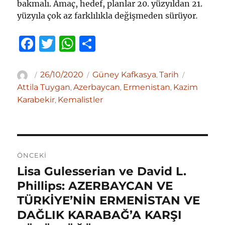
bakmalı. Amaç, hedef, planlar 20. yüzyıldan 21.
yüzyıla çok az farklılıkla değişmeden sürüyor
.
F
T
W
S
a
w
h
h
c
it
at
ar
Yazar
Yayın
Kategoriler
Etiketler
26/10/2020
Güney Kafkasya
Tarih
,
tarihi
e
te
s
e
Attila Tuygan
Azerbaycan
Ermenistan
Kazim
,
,
,
Karabekir
Kemalistler
,
b
r
A
o
p
o
p
Yazı
k
ÖNCEKI
gezinmesi
Lisa Gulesserian ve David L.
Önceki
yazı:
Phillips: AZERBAYCAN VE
TÜRKİYE’NİN ERMENİSTAN VE
DAĞLIK KARABAĞ’A KARŞI