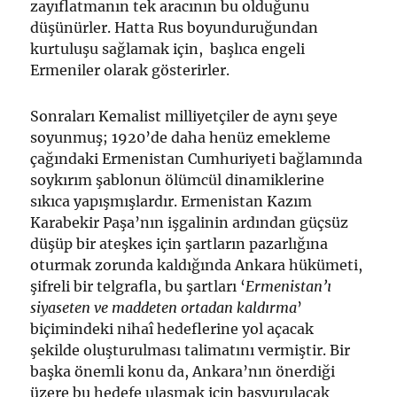
zayıflatmanın tek aracının bu olduğunu
düşünürler. Hatta Rus boyunduruğundan
kurtuluşu sağlamak için, başlıca engeli
Ermeniler olarak gösterirler.
Sonraları Kemalist milliyetçiler de aynı şeye
soyunmuş; 1920’de daha henüz emekleme
çağındaki Ermenistan Cumhuriyeti bağlamında
soykırım şablonun ölümcül dinamiklerine
sıkıca yapışmışlardır. Ermenistan Kazım
Karabekir Paşa’nın işgalinin ardından güçsüz
düşüp bir ateşkes için şartların pazarlığına
oturmak zorunda kaldığında Ankara hükümeti,
şifreli bir telgrafla, bu şartları ‘
Ermenistan’ı
siyaseten ve maddeten ortadan kaldırma
’
biçimindeki nihaî hedeflerine yol açacak
şekilde oluşturulması talimatını vermiştir. Bir
başka önemli konu da, Ankara’nın önerdiği
üzere bu hedefe ulaşmak için başvurulacak