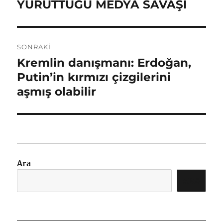
YÜRÜTTÜĞÜ MEDYA SAVAŞI
SONRAKI
Kremlin danışmanı: Erdoğan,
Sonraki
yazı:
Putin’in kırmızı çizgilerini
aşmış olabilir
Ara
ARA