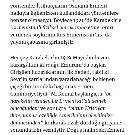
yöntemler İttihatçıların Osmanlı Ermeni
halkıyla ilgilenirken kullandıkları yöntemlere
benzer olmasıydı. Böylece 1920’de Karabekir’e
‘
Ermenistan’ı
fiziksel olarak imha e
t
me
’ emri
verilerek soykırımı Rus Ermenistan’ına da
yayma çabasına girilmiştir.
Her şey Karabekir’in 1919 Mayıs’ında yeni
karargâhını kurduğu Erzurum’da başlar.
Girişilen hazırlıklarının ilk hedefi, tabii ki
Sevr’in şartlarından yararlanacağı beklenen
çiçeği burnundaki bağımsız Ermeni
Cumhuriyetiydi. M. Kemal başlangıçta
“bu
hareketin
yeniden bir
Ermeni
kıt
’
al
ı
demek
ol
acağınd
an’
ve sonuçta “
bütün Hristiyan
dünyanın
ve
özellikle
Amerika’nın
aleyhimize
dönmesinden
” korkarak uzak durduğu girişime
sonunda izin vermiştir. Doğuş halindeki Ermeni