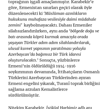
toprağının işgali amaçlanmıştır. Karabekir’e
göre, Ermenistan sınırları geçici olarak öyle
düzenlenecekti ki
‘M
üslüman
azınlıkların
hukukunu muhafaza vesilesiyle daimi müdahale
zemini’
kaybolmayacaktı. Dahası Ermeniler
silahsızlandırılırken, aynı anda ‘
bölgede doğu ve
batı arasında köprü kurmak amacıyla orada
yaşayan Türkler adım adım silahlandırılarak,
ulusal kuvvet yapısının yaratılması yoluyla
Azerbaycan’da bağımsız bir Türk idaresi
oluşturulacaktı
.’ Sonuçta, yüzbinlerce
Ermeni’nin öldürüldüğü 1914-1916
soykırımının devamında, İttihatçıların Osmanlı
Türklerini Azerbaycan Türklerinden ayıran
Ermeni engelini yıkarak, Turanî toprak birliğini
sağlama arzuları Kemalistlerce
sürdürülmüştür.
Nitekim Karabekir,
İstiklal Harbimiz
adlı anı