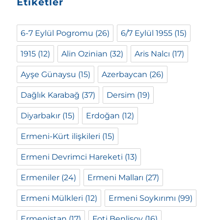
Etiketler
6-7 Eylül Pogromu
(26)
6/7 Eylül 1955
(15)
1915
(12)
Alin Ozinian
(32)
Aris Nalcı
(17)
Ayşe Günaysu
(15)
Azerbaycan
(26)
Dağlık Karabağ
(37)
Dersim
(19)
Diyarbakır
(15)
Erdoğan
(12)
Ermeni-Kürt ilişkileri
(15)
Ermeni Devrimci Hareketi
(13)
Ermeniler
(24)
Ermeni Malları
(27)
Ermeni Mülkleri
(12)
Ermeni Soykırımı
(99)
Ermenistan
(17)
Foti Benlisoy
(16)