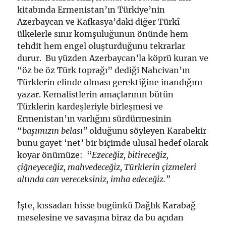
kitabında Ermenistan’ın Türkiye’nin
Azerbaycan ve Kafkasya’daki diğer Türkî
ülkelerle sınır komşuluğunun önünde hem
tehdit hem engel oluşturduğunu tekrarlar
durur. Bu yüzden Azerbaycan’la köprü kuran ve
“öz be öz Türk toprağı” dediği Nahcivan’ın
Türklerin elinde olması gerektiğine inandığını
yazar. Kemalistlerin amaçlarının bütün
Türklerin kardeşleriyle birleşmesi ve
Ermenistan’ın varlığını sürdürmesinin
“
başımızın belası”
olduğunu söyleyen Karabekir
bunu gayet ‘net’ bir biçimde ulusal hedef olarak
koyar önümüze: “
Ezeceğiz, bitireceğiz,
çiğneyeceğiz, mahvedeceğiz, Türklerin çizmeleri
altında can vereceksiniz, imha edeceğiz.”
İşte, kıssadan hisse bugünkü Dağlık Karabağ
meselesine ve savaşına biraz da bu açıdan