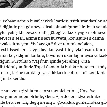
 Babaannemin büyük erkek kardeşi. Türk standartların
ildiğinde pek görmeye alı­şık olmadığımız bir fizikî yapıd
u, ya­kışıklı, beyaz tenli, göbeği ve fazla yağları olmaya
sevecen sesli, acıma hisleri kuvvetli, konuşurken daima
hiç yükseltmeyen, “babayiğit” diye ta­nımlanabilen,
esi hissedilen, saygı duyulan yaşlı bir yayla insanı. Karlı
zünün beyazlığını karlara, boyunun uzunluğunuysa yükse
i­ğim. Kurtuluş Savaşı’nın içinde yer almış, Orta
rihî dönüşümünde Topal Osman’la birlikte hareket etmiş
Anıları, tarihe tanıklığı, yaşadıkları hiçbir resmî kayıtlarda
ğin ta kendisi!
ite sınavına girdikten sonra memleketime, Ünye’ye
az günlerinden birinde, Genç Ağa dedem ziyaretimize
 ile beraber. Hiç değiş­memişti. Çocukluk günlerindeki gib