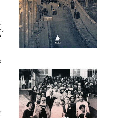
a
a,
n,
k
i