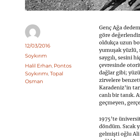
Genç Ağa dedem:
göre değerlendir
oldukça uzun boyl
Yazar
Yayın
12/03/2016
yumu­şak yüzlü, 
tarihi
Kategoriler
Soykırım
saygılı, sesini 
çevresinde otorit
Etiketler
Halil Erhan
Pontos
,
dağlar gibi; yü
Soykırımı
Topal
,
zirvelere benzett
Osman
Karadeniz’in ta
canlı bir tanık. 
geçmeyen, gerçe
1975’te ünivers
döndüm. Sıcak y
gelmişti oğlu Ali