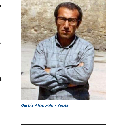
m
z
lı
Garbis Altınoğlu - Yazılar