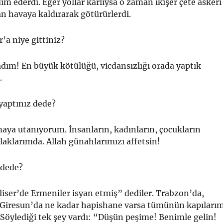
m ederdi. Eğer yollar karlıysa o zaman ikişer çete askeri
an havaya kaldırarak götürürlerdi.
’a niye gittiniz?
dım! En büyük kötülüğü, vicdansızlığı orada yaptık
.
 yaptınız dede?
aya utanıyorum. İnsanların, kadınların, çocukların
ulaklarımda. Allah günahlarımı­zı affetsin!
 dede?
iser’de Ermeniler isyan etmiş” dediler. Trabzon’da,
iresun’da ne kadar hapishane varsa tümünün kapıları
Söylediği tek şey vardı: “Düşün peşime! Benimle gelin!