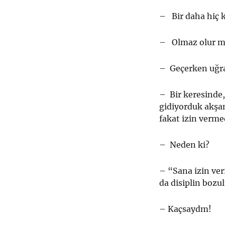
– Bir daha hiç 
– Olmaz olur m
– Geçerken uğr
– Bir keresinde
gidiyorduk akşa
fakat izin verme
– Neden ki?
– “Sana izin ver
da disiplin bozul
– Kaçsaydm!