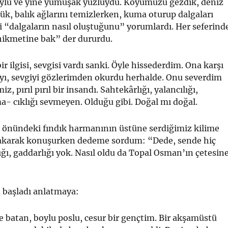
boylu ve yine yumuşak yüzlüydü. Köyümüzü gezdik, deniz
k, balık ağlarını temizlerken, kuma oturup dalgaları
li “dalgaların nasıl oluştuğunu” yorumlardı. Her seferind
hikmetine bak” der dururdu.
ir ilgisi, sevgisi vardı sanki. Öyle hisse­derdim. Ona karşı
ı, sevgiyi gözlerimden okurdu herhalde. Onu severdim
z, pırıl pırıl bir insandı. Sahtekârlığı, yalancılığı,
a- cıklığı sevmeyen. Olduğu gibi. Doğal mı doğal.
 önündeki fındık harmanının üstüne ser­diğimiz kilime
akarak konuşurken dede­me sordum: “Dede, sende hiç
ığı, gaddarlığı yok. Nasıl oldu da Topal Osman’ın çetesin
başladı anlatmaya:
batan, boylu poslu, cesur bir gençtim. Bir akşamüstü