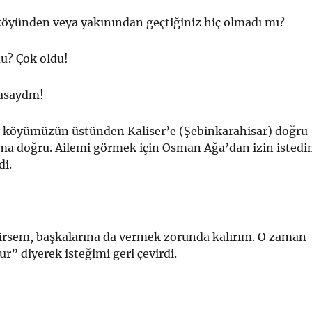
köyünden veya yakınından geçtiğiniz hiç olmadı mı?
u? Çok oldu!
asaydm!
, köyümüzün üstünden Kaliser’e (Şebin­karahisar) doğru
ma doğru. Ailemi görmek için Osman Ağa’dan izin isted
di.
irsem, başkalarına da vermek zorunda ka­lırım. O zaman
ur” diyerek isteğimi geri çe­virdi.