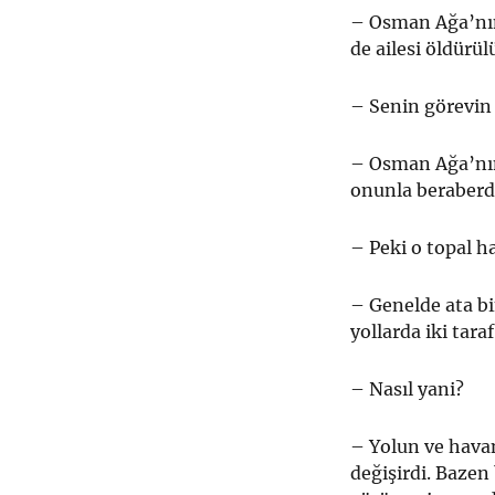
– Osman Ağa’nın
de ailesi öldürül
– Senin görevin 
– Osman Ağa’nın
onunla beraberd
– Peki o topal ha
– Genelde ata bi
yollarda iki taraf
– Nasıl yani?
– Yolun ve hava
değişirdi. Bazen 