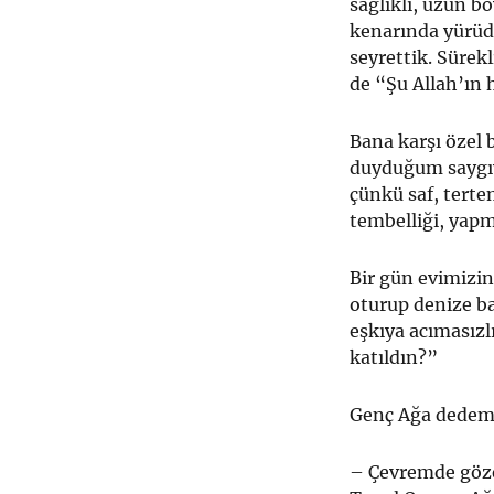
sağlıklı, uzun 
kenarında yürüdü
seyrettik. Sürek
de “Şu Allah’ın 
Bana karşı özel b
duyduğum saygıy
çünkü saf, tertemi
tembelliği, yapm
Bir gün evimizin
oturup denize b
eşkıya acımasızl
katıldın?”
Genç Ağa dedem 
– Çevremde göze 