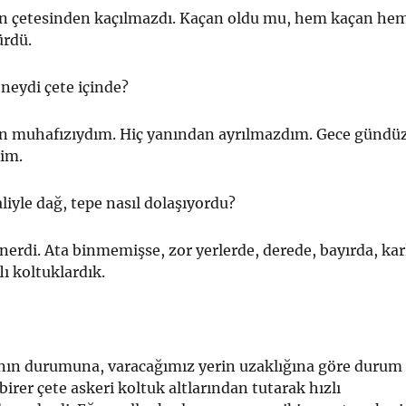
 çetesinden kaçılmazdı. Kaçan oldu mu, hem kaçan he
ürdü.
neydi çete içinde?
 muhafızıydım. Hiç yanından ayrılmaz­dım. Gece gündü
im.
liyle dağ, tepe nasıl dolaşıyordu?
nerdi. Ata binmemişse, zor yerlerde, dere­de, bayırda, kar
lı koltuklardık.
nın durumuna, varacağımız yerin uzaklı­ğına göre durum
birer çete askeri koltuk alt­larından tutarak hızlı