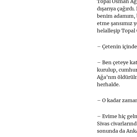
Topal Osman Ağa,
dışarıya çağırdı
benim ada­mım, b
etme şansımız yo
helalleşip Topal
– Çetenin içinde
– Ben çeteye kat
kurulup, cumhur
Ağa’nm öldürülm
herhalde.
– O kadar zaman
– Evime hiç gel
Sivas civarların
sonunda da Anka