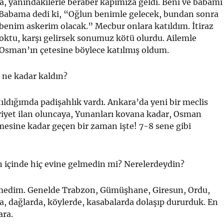
 yanındakilerle beraber ka­pımıza geldi. Beni ve babamı
. Babama de­di ki, “Oğlun benimle gelecek, bundan sonra
enim askerim olacak.” Mecbur onlara katıldım. İti­raz
ktu, karşı gelirsek sonumuz kötü olur­du. Ailemle
 Osman’ın çetesine böylece ka­tılmış oldum.
 ne kadar kaldın?
ıldığımda padişahlık vardı. Ankara’da ye­ni bir meclis
iyet ilan oluncaya, Yunanla­rı kovana kadar, Osman
esine kadar geçen bir zaman işte! 7-8 sene gibi
 içinde hiç evine gelmedin mi? Nereler­deydin?
medim. Genelde Trabzon, Gümüşhane, Giresun, Ordu,
da, dağlarda, köylerde, kasa­balarda dolaşıp dururduk. En
ra.