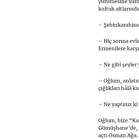
yürümesine yardı
koltuk altlarınd
– Şebinkarahisar
– Hiç sorma evla
Ermenilere karşı
– Ne gibi şeyler
– Oğlum, anlatm
çığlıkları hâlâ k
– Ne yaptınız ki
Oğlum, bize “Kal
Gümüşhane’de, G
açtı Osman Ağa. 