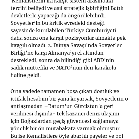
Kemalistlerin iki karşıt sistem arasındaki
tercihi belliydi ve asıl stratejik işbirliğini Batılı
devletlerle yapacağı da öngörülebilirdi.
Sovyetler’in bu kritik evredeki desteği
sayesinde kurulabilen Türkiye Cumhuriyeti
daha sonra ona karşıt pozisyonlar almakta pek
kaygılı olmadı. 2. Dünya Savaşı’nda Sovyetler
Birliği’ne karşı Almanya’yı el altından
destekledi, sonra da bilindiği gibi ABD’nin
sadık müttefiki ve NATO’nun ileri karakolu
haline geldi.
Orta vadede tamamen boşa çıkan dostluk ve
ittifak hesabını bir yana koyarsak, Sovyetlerin o
antlaşmadan –Batum’un Gürcistan’a geri
verilmesi dışında- tek kazancı deniz ulaşımı
için Boğazlardan geçiş güvencesi sağlamaya
yönelik bir ön mutabakata varmak olmuştur.
Bu ise Kemalistlere öyle abartılı payeler ve bol