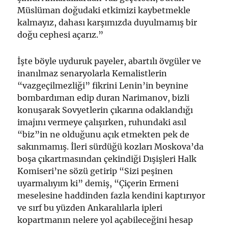
Müslüman doğudaki etkimizi kaybetmekle
kalmayız, dahası karşımızda duyulmamış bir
doğu cephesi açarız.”
İşte böyle uyduruk payeler, abartılı övgüler ve
inanılmaz senaryolarla Kemalistlerin
“vazgeçilmezliği” fikrini Lenin’in beynine
bombardıman edip duran Narimanov, bizli
konuşarak Sovyetlerin çıkarına odaklandığı
imajını vermeye çalışırken, ruhundaki asıl
“biz”in ne olduğunu açık etmekten pek de
sakınmamış. İleri sürdüğü kozları Moskova’da
boşa çıkartmasından çekindiği Dışişleri Halk
Komiseri’ne sözü getirip “Sizi peşinen
uyarmalıyım ki” demiş, “Çiçerin Ermeni
meselesine haddinden fazla kendini kaptırıyor
ve sırf bu yüzden Ankaralılarla ipleri
kopartmanın nelere yol açabileceğini hesap