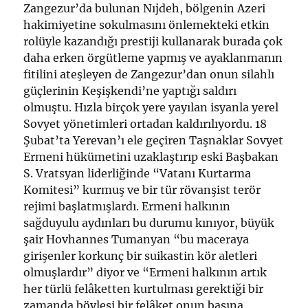
Zangezur’da bulunan Nıjdeh, bölgenin Azeri
hakimiyetine sokulmasını önlemekteki etkin
rolüyle kazandığı prestiji kullanarak burada çok
daha erken örgütleme yapmış ve ayaklanmanın
fitilini ateşleyen de Zangezur’dan onun silahlı
güçlerinin Keşişkendi’ne yaptığı saldırı
olmuştu. Hızla birçok yere yayılan isyanla yerel
Sovyet yönetimleri ortadan kaldırılıyordu. 18
Şubat’ta Yerevan’ı ele geçiren Taşnaklar Sovyet
Ermeni hükümetini uzaklaştırıp eski Başbakan
S. Vratsyan liderliğinde “Vatanı Kurtarma
Komitesi” kurmuş ve bir tür rövanşist terör
rejimi başlatmışlardı. Ermeni halkının
sağduyulu aydınları bu durumu kınıyor, büyük
şair Hovhannes Tumanyan “bu maceraya
girişenler korkunç bir suikastin kör aletleri
olmuşlardır” diyor ve “Ermeni halkının artık
her türlü felâketten kurtulması gerektiği bir
zamanda böylesi bir felâket onun başına