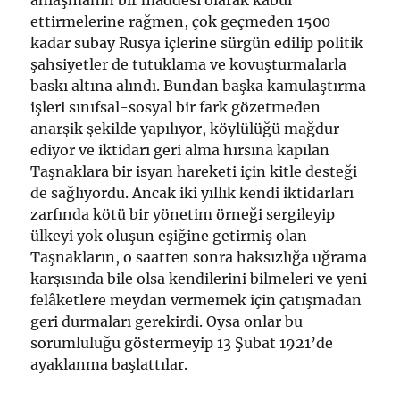
anlaşmanın bir maddesi olarak kabul
ettirmelerine rağmen, çok geçmeden 1500
kadar subay Rusya içlerine sürgün edilip politik
şahsiyetler de tutuklama ve kovuşturmalarla
baskı altına alındı. Bundan başka kamulaştırma
işleri sınıfsal-sosyal bir fark gözetmeden
anarşik şekilde yapılıyor, köylülüğü mağdur
ediyor ve iktidarı geri alma hırsına kapılan
Taşnaklara bir isyan hareketi için kitle desteği
de sağlıyordu. Ancak iki yıllık kendi iktidarları
zarfında kötü bir yönetim örneği sergileyip
ülkeyi yok oluşun eşiğine getirmiş olan
Taşnakların, o saatten sonra haksızlığa uğrama
karşısında bile olsa kendilerini bilmeleri ve yeni
felâketlere meydan vermemek için çatışmadan
geri durmaları gerekirdi. Oysa onlar bu
sorumluluğu göstermeyip 13 Şubat 1921’de
ayaklanma başlattılar.