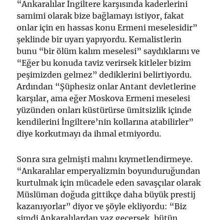
“Ankaralılar İngiltere karşısında kaderlerini
samimi olarak bize bağlamayı istiyor, fakat
onlar için en hassas konu Ermeni meselesidir”
şeklinde bir uyarı yapıyordu. Kemalistlerin
bunu “bir ölüm kalım meselesi” saydıklarını ve
“Eğer bu konuda taviz verirsek kitleler bizim
peşimizden gelmez” dediklerini belirtiyordu.
Ardından “Şüphesiz onlar Antant devletlerine
karşılar, ama eğer Moskova Ermeni meselesi
yüzünden onları küstürürse ümitsizlik içinde
kendilerini İngiltere’nin kollarına atabilirler”
diye korkutmayı da ihmal etmiyordu.
Sonra sıra gelmişti malını kıymetlendirmeye.
“Ankaralılar emperyalizmin boyunduruğundan
kurtulmak için mücadele eden savaşçılar olarak
Müslüman doğuda gittikçe daha büyük prestij
kazanıyorlar” diyor ve şöyle ekliyordu: “Biz
şimdi Ankaralılardan vaz geçersek, bütün