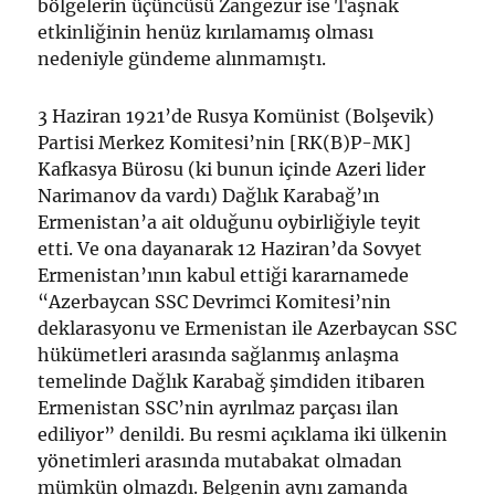
bölgelerin üçüncüsü Zangezur ise Taşnak
etkinliğinin henüz kırılamamış olması
nedeniyle gündeme alınmamıştı.
3 Haziran 1921’de Rusya Komünist (Bolşevik)
Partisi Merkez Komitesi’nin [RK(B)P-MK]
Kafkasya Bürosu (ki bunun içinde Azeri lider
Narimanov da vardı) Dağlık Karabağ’ın
Ermenistan’a ait olduğunu oybirliğiyle teyit
etti. Ve ona dayanarak 12 Haziran’da Sovyet
Ermenistan’ının kabul ettiği kararnamede
“Azerbaycan SSC Devrimci Komitesi’nin
deklarasyonu ve Ermenistan ile Azerbaycan SSC
hükümetleri arasında sağlanmış anlaşma
temelinde Dağlık Karabağ şimdiden itibaren
Ermenistan SSC’nin ayrılmaz parçası ilan
ediliyor” denildi. Bu resmi açıklama iki ülkenin
yönetimleri arasında mutabakat olmadan
mümkün olmazdı. Belgenin aynı zamanda