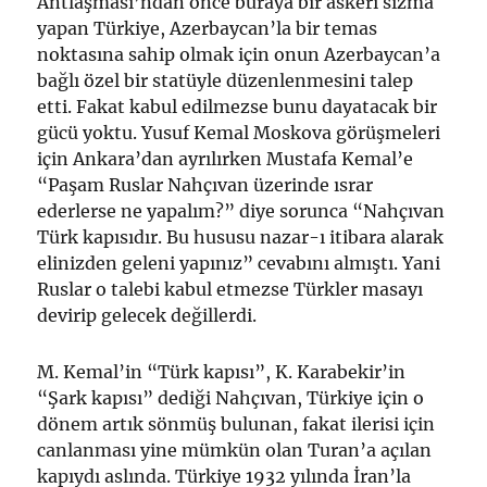
Antlaşması’ndan önce buraya bir askeri sızma
yapan Türkiye, Azerbaycan’la bir temas
noktasına sahip olmak için onun Azerbaycan’a
bağlı özel bir statüyle düzenlenmesini talep
etti. Fakat kabul edilmezse bunu dayatacak bir
gücü yoktu. Yusuf Kemal Moskova görüşmeleri
için Ankara’dan ayrılırken Mustafa Kemal’e
“Paşam Ruslar Nahçıvan üzerinde ısrar
ederlerse ne yapalım?” diye sorunca “Nahçıvan
Türk kapısıdır. Bu hususu nazar-ı itibara alarak
elinizden geleni yapınız” cevabını almıştı. Yani
Ruslar o talebi kabul etmezse Türkler masayı
devirip gelecek değillerdi.
M. Kemal’in “Türk kapısı”, K. Karabekir’in
“Şark kapısı” dediği Nahçıvan, Türkiye için o
dönem artık sönmüş bulunan, fakat ilerisi için
canlanması yine mümkün olan Turan’a açılan
kapıydı aslında. Türkiye 1932 yılında İran’la