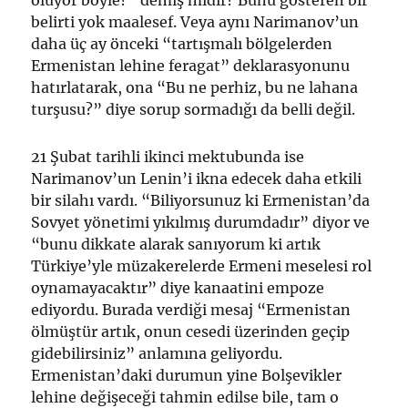
oluyor böyle?” demiş midir? Bunu gösteren bir
belirti yok maalesef. Veya aynı Narimanov’un
daha üç ay önceki “tartışmalı bölgelerden
Ermenistan lehine feragat” deklarasyonunu
hatırlatarak, ona “Bu ne perhiz, bu ne lahana
turşusu?” diye sorup sormadığı da belli değil.
21 Şubat tarihli ikinci mektubunda ise
Narimanov’un Lenin’i ikna edecek daha etkili
bir silahı vardı. “Biliyorsunuz ki Ermenistan’da
Sovyet yönetimi yıkılmış durumdadır” diyor ve
“bunu dikkate alarak sanıyorum ki artık
Türkiye’yle müzakerelerde Ermeni meselesi rol
oynamayacaktır” diye kanaatini empoze
ediyordu. Burada verdiği mesaj “Ermenistan
ölmüştür artık, onun cesedi üzerinden geçip
gidebilirsiniz” anlamına geliyordu.
Ermenistan’daki durumun yine Bolşevikler
lehine değişeceği tahmin edilse bile, tam o