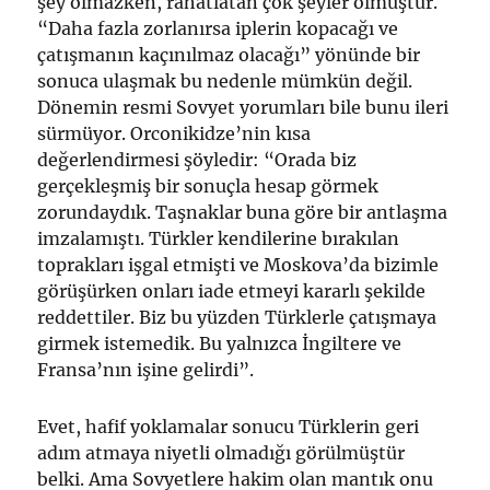
şey olmazken, rahatlatan çok şeyler olmuştur.
“Daha fazla zorlanırsa iplerin kopacağı ve
çatışmanın kaçınılmaz olacağı” yönünde bir
sonuca ulaşmak bu nedenle mümkün değil.
Dönemin resmi Sovyet yorumları bile bunu ileri
sürmüyor. Orconikidze’nin kısa
değerlendirmesi şöyledir: “Orada biz
gerçekleşmiş bir sonuçla hesap görmek
zorundaydık. Taşnaklar buna göre bir antlaşma
imzalamıştı. Türkler kendilerine bırakılan
toprakları işgal etmişti ve Moskova’da bizimle
görüşürken onları iade etmeyi kararlı şekilde
reddettiler. Biz bu yüzden Türklerle çatışmaya
girmek istemedik. Bu yalnızca İngiltere ve
Fransa’nın işine gelirdi”.
Evet, hafif yoklamalar sonucu Türklerin geri
adım atmaya niyetli olmadığı görülmüştür
belki. Ama Sovyetlere hakim olan mantık onu