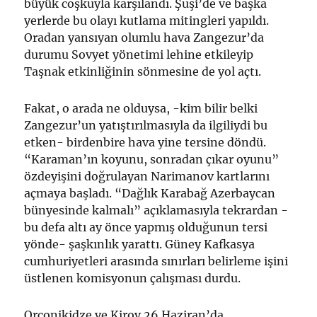
büyük coşkuyla karşılandı. Şuşi’de ve başka
yerlerde bu olayı kutlama mitingleri yapıldı.
Oradan yansıyan olumlu hava Zangezur’da
durumu Sovyet yönetimi lehine etkileyip
Taşnak etkinliğinin sönmesine de yol açtı.
Fakat, o arada ne olduysa, -kim bilir belki
Zangezur’un yatıştırılmasıyla da ilgiliydi bu
etken- birdenbire hava yine tersine döndü.
“Karaman’ın koyunu, sonradan çıkar oyunu”
özdeyişini doğrulayan Narimanov kartlarını
açmaya başladı. “Dağlık Karabağ Azerbaycan
bünyesinde kalmalı” açıklamasıyla tekrardan -
bu defa altı ay önce yapmış olduğunun tersi
yönde- şaşkınlık yarattı. Güney Kafkasya
cumhuriyetleri arasında sınırları belirleme işini
üstlenen komisyonun çalışması durdu.
Orconikidze ve Kirov 26 Haziran’da