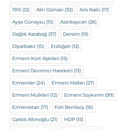
1915
(12)
Alin Ozinian
(32)
Aris Nalcı
(17)
Ayşe Günaysu
(15)
Azerbaycan
(26)
Dağlık Karabağ
(37)
Dersim
(19)
Diyarbakır
(15)
Erdoğan
(12)
Ermeni-Kürt ilişkileri
(15)
Ermeni Devrimci Hareketi
(13)
Ermeniler
(24)
Ermeni Malları
(27)
Ermeni Mülkleri
(12)
Ermeni Soykırımı
(99)
Ermenistan
(17)
Foti Benlisoy
(16)
Garbis Altınoğlu
(21)
HDP
(15)