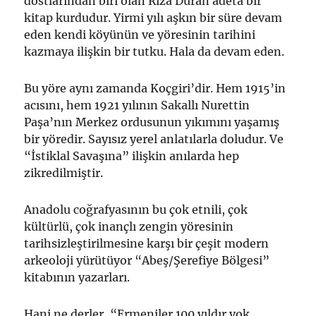
dostlarından biri olan Rıza Duran adeta bir
kitap kurdudur. Yirmi yılı aşkın bir süre devam
eden kendi köyünün ve yöresinin tarihini
kazmaya ilişkin bir tutku. Hala da devam eden.
Bu yöre aynı zamanda Koçgiri’dir. Hem 1915’in
acısını, hem 1921 yılının Sakallı Nurettin
Paşa’nın Merkez ordusunun yıkımını yaşamış
bir yöredir. Sayısız yerel anlatılarla doludur. Ve
“İstiklal Savaşına” ilişkin anılarda hep
zikredilmiştir.
Anadolu coğrafyasının bu çok etnili, çok
kültürlü, çok inançlı zengin yöresinin
tarihsizleştirilmesine karşı bir çeşit modern
arkeoloji yürütüyor “Abeş/Şerefiye Bölgesi”
kitabının yazarları.
Hani ne derler, “Ermeniler 100 yıldır yok