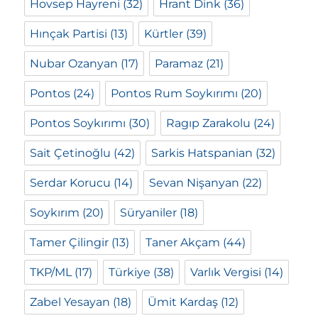
Hovsep Hayreni
(32)
Hrant Dink
(36)
Hınçak Partisi
(13)
Kürtler
(39)
Nubar Ozanyan
(17)
Paramaz
(21)
Pontos
(24)
Pontos Rum Soykırımı
(20)
Pontos Soykırımı
(30)
Ragıp Zarakolu
(24)
Sait Çetinoğlu
(42)
Sarkis Hatspanian
(32)
Serdar Korucu
(14)
Sevan Nişanyan
(22)
Soykırım
(20)
Süryaniler
(18)
Tamer Çilingir
(13)
Taner Akçam
(44)
TKP/ML
(17)
Türkiye
(38)
Varlık Vergisi
(14)
Zabel Yesayan
(18)
Ümit Kardaş
(12)