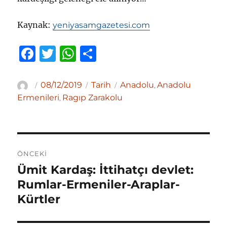
Kaynak:
yeniyasamgazetesi.com
F
T
W
S
a
w
h
h
c
it
at
ar
Yazar
Yayın
Kategoriler
Etiketler
08/12/2019
Tarih
Anadolu
Anadolu
,
tarihi
e
te
s
e
Ermenileri
Ragıp Zarakolu
,
b
r
A
o
p
Yazı
o
p
ÖNCEKI
gezinmesi
k
Ümit Kardaş: İttihatçı devlet:
Önceki
yazı:
Rumlar-Ermeniler-Araplar-
Kürtler