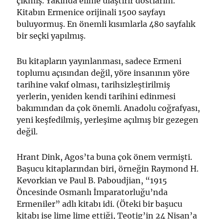
çıkmış. Yakında elime ulaştırır dostlarım.
Kitabın Ermenice orijinali 1500 sayfayı
buluyormuş. En önemli kısımlarla 480 sayfalık
bir seçki yapılmış.
Bu kitapların yayınlanması, sadece Ermeni
toplumu açısından değil, yöre insanının yöre
tarihine vakıf olması, tarihsizleştirilmiş
yerlerin, yeniden kendi tarihini edinmesi
bakımından da çok önemli. Anadolu coğrafyası,
yeni keşfedilmiş, yerleşime açılmış bir gezegen
değil.
Hrant Dink, Agos’ta buna çok önem vermişti.
Başucu kitaplarından biri, örneğin Raymond H.
Kevorkian ve Paul B. Paboudjian, “1915
Öncesinde Osmanlı İmparatorluğu’nda
Ermeniler” adlı kitabı idi. (Öteki bir başucu
kitabı ise lime lime ettiği, Teotig’in 24 Nisan’a