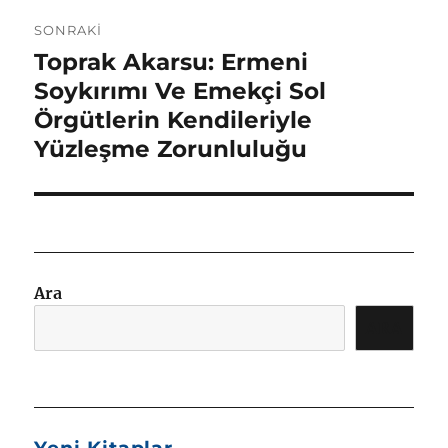
SONRAKI
Toprak Akarsu: Ermeni
Sonraki
yazı:
Soykırımı Ve Emekçi Sol
Örgütlerin Kendileriyle
Yüzleşme Zorunluluğu
Ara
ARA