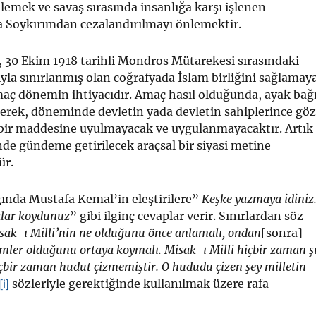
lemek ve savaş sırasında insanlığa karşı işlenen
a Soykırımdan cezalandırılmayı önlemektir.
 30 Ekim 1918 tarihli Mondros Mütarekesi sırasındaki
ıyla sınırlanmış olan coğrafyada İslam birliğini sağlamay
maç dönemin ihtiyacıdır. Amaç hasıl olduğunda, ayak bağ
lerek, döneminde devletin yada devletin sahiplerince göz
içbir maddesine uyulmayacak ve uygulanmayacaktır. Artık
de gündeme getirilecek araçsal bir siyasi metine
ür.
ında Mustafa Kemal’in eleştirilere”
Keşke yazmaya idiniz
alar koydunuz
” gibi ilginç cevaplar verir. Sınırlardan söz
sak-ı Milli’nin ne olduğunu önce anlamalı, ondan
[sonra]
mler olduğunu ortaya koymalı. Misak-ı Milli hiçbir zaman ş
içbir zaman hudut çizmemiştir. O hududu çizen şey milletin
sözleriyle gerektiğinde kullanılmak üzere rafa
[i]