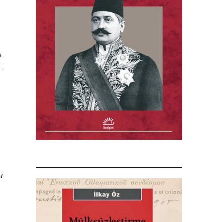
a
ı
.
u