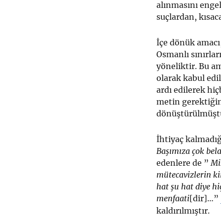
alınmasını engel
suçlardan, kısac
İçe dönük amacı,
Osmanlı sınırlar
yöneliktir. Bu a
olarak kabul edi
ardı edilerek h
metin gerektiğin
dönüştürülmüşt
İhtiyaç kalmadığ
Başımıza çok bel
edenlere de ”
Mi
mütecavizlerin ki
hat şu hat diye h
menfaati
[dir]…”
kaldırılmıştır.