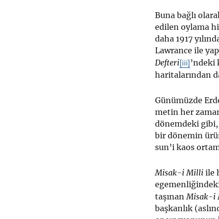
Buna bağlı olar
edilen oylama h
daha 1917 yılınd
Lawrance ile yap
Defteri
’ndeki 
[iii]
haritalarından
Günümüzde Erdo
metin her zaman 
dönemdeki gibi,
bir dönemin ür
sun’i kaos ortam
Misak-i Milli
ile 
egemenliğindeki
taşınan
Misak-i 
başkanlık (aslın