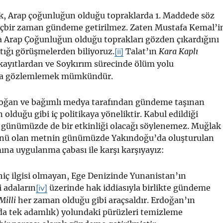
ak, Arap çoğunluğun olduğu topraklarda 1. Maddede söz
içbir zaman gündeme getirilmez. Zaten Mustafa Kemal’i
a Arap Çoğunluğun olduğu toprakları gözden çıkardığını
tığı görüşmelerden biliyoruz.
Talat’ın
Kara Kaplı
[ii]
kayıtlardan ve Soykırım sürecinde ölüm yolu
 da gözlemlemek mümkündür.
ğan ve bağımlı medya tarafından gündeme taşınan
olduğu gibi iç politikaya yöneliktir. Kabul edildiği
 günümüzde de bir etkinliği olacağı söylenemez. Muğlak
ünü olan metnin günümüzde Yakındoğu’da oluşturulan
ına uygulanma çabası ile karşı karşıyayız:
hiç ilgisi olmayan, Ege Denizinde Yunanistan’ın
 adaların
üzerinde hak iddiasıyla birlikte gündeme
[iv]
Milli
her zaman olduğu gibi araçsaldır. Erdoğan’ın
da tek adamlık) yolundaki pürüzleri temizleme