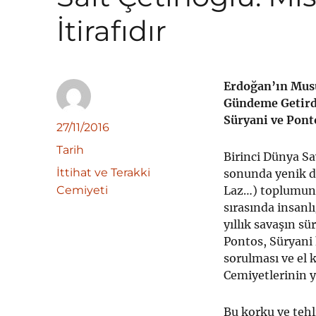
İtirafıdır
Erdoğan’ın Musu
Gündeme Getird
Süryani ve Pont
Yazar
Yayın
27/11/2016
tarihi
Kategoriler
Tarih
Birinci Dünya Sa
Etiketler
İttihat ve Terakki
sonunda yenik d
Cemiyeti
Laz…) toplumunu
sırasında insanl
yıllık savaşın 
Pontos, Süryani 
sorulması ve el 
Cemiyetlerinin ya
Bu korku ve tehl