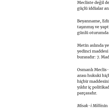
Mecliste değil d
güçlü iddialar ar
Beyanname, Edir
taşınmış ve yapt
günlü oturumda
Metin aslında y
yedinci maddesi 
burasıdır: 7. Ma
Osmanlı Meclis-i
arası hukuki hiçb
hiçbir maddesini
yıldır iç politi
parçasıdır.
Misak-i Milli
nin 