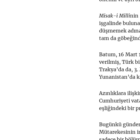
Misak-i Milli
nin
işgalinde bulunan
düşmemek adına 
tam da göbeğinde
Batum, 16 Mart 1
verilmiş, Türk b
Trakya’da da, 3
Yunanistan’da ka
Azınlıklara iliş
Cumhuriyeti vata
eşliğindeki bir 
Bugünkü gündemi
Mütarekesinin i
sadece bir bölüm