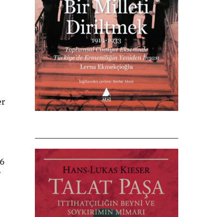
er
96
r