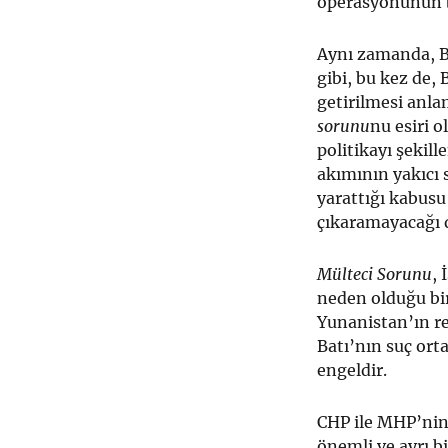
operasyonunun bi
Aynı zamanda, B
gibi, bu kez de
getirilmesi anla
sorunu
nu esiri 
politikayı şekil
akımının yakıcı s
yarattığı kabusu
çıkaramayacağı 
Mülteci Sorunu
, 
neden olduğu bi
Yunanistan’ın re
Batı’nın suç ort
engeldir.
CHP ile MHP’nin 
önemli ve ayrı b