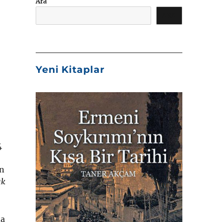
Ara
ARA
Yeni Kitaplar
4
ın
uk
da