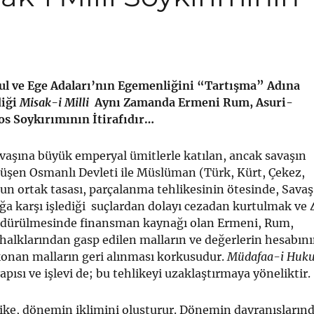
l ve Ege Adaları’nın Egemenliğini “Tartışma” Adına
iği
Misak-i Milli
Aynı Zamanda Ermeni Rum, Asuri-
os Soykırımının İtirafıdır…
vaşına büyük emperyal ümitlerle katılan, ancak savaşın
üşen Osmanlı Devleti ile Müslüman (Türk, Kürt, Çekez,
n ortak tasası, parçalanma tehlikesinin ötesinde, Savaş
ığa karşı işlediği suçlardan dolayı cezadan kurtulmak ve 
sürdürülmesinde finansman kaynağı olan Ermeni, Rum,
halklarından gasp edilen malların ve değerlerin hesabın
konan malların geri alınması korkusudur.
Müdafaa-i Huk
pısı ve işlevi de; bu tehlikeyi uzaklaştırmaya yöneliktir.
ike, dönemin iklimini oluşturur. Dönemin davranışların