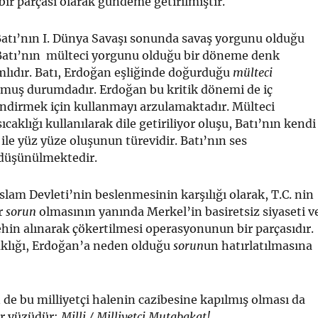
r parçası olarak gündeme getirilmiştir.
atı’nın I. Dünya Savaşı sonunda savaş yorgunu olduğu
, Batı’nın mülteci yorgunu olduğu bir döneme denk
mlıdır. Batı, Erdoğan eşliğinde doğurduğu
mülteci
olmuş durumdadır. Erdoğan bu kritik dönemi de iç
lendirmek için kullanmayı arzulamaktadır. Mülteci
ıcaklığı kullanılarak dile getiriliyor oluşu, Batı’nın kendi
 ile yüz yüze oluşunun türevidir. Batı’nın ses
düşünülmektedir.
İslam Devleti’nin beslenmesinin karşılığı olarak, T.C. nin
r
sorun
olmasının yanında Merkel’in basiretsiz siyaseti v
hin alınarak çökertilmesi operasyonunun bir parçasıdır.
aklığı, Erdoğan’a neden olduğu
sorun
un hatırlatılmasına
de bu milliyetçi halenin cazibesine kapılmış olması da
ir yüzüdür:
Milli / Milliyetçi Mutabakat!