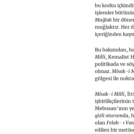
bu korku içkindi
işlemler bütünü
Muğlak
bir döne
muğlaktır. Her d
içeriğinden kayn
Bu bakımdan, he
Milli
, Kemalist H
politikada ve sö
olmaz.
Misak-i M
gölgesi ile nokta
Misak-i Milli
, İt
işbirlikçilerinin
Mebusan’ının ye
gizli oturum
da, 
olan
Felah- ı Va
edilen bir meti