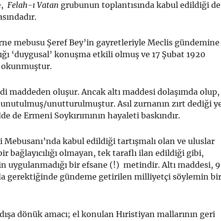
e,
Felah-ı Vatan
grubunun toplantısında kabul edildiği de
asındadır.
ne mebusu Şeref Bey’in gayretleriyle Meclis gündemine
ığı ‘duygusal’ konuşma etkili olmuş ve 17 Şubat 1920
 okunmuştur.
edi maddeden oluşur. Ancak altı maddesi dolaşımda olup,
unutulmuş/unutturulmuştur. Asıl zurnanın zırt dediği y
dde de Ermeni Soykırımının hayaleti baskındır.
 Mebusanı’nda kabul edildiği tartışmalı olan ve uluslar
ir bağlayıcılığı olmayan, tek taraflı ilan edildiği gibi,
n uygulanmadığı bir efsane (!) metindir. Altı maddesi, 
kada gerektiğinde gündeme getirilen milliyetçi söylemin bi
dışa dönük amacı; el konulan Hıristiyan mallarının geri