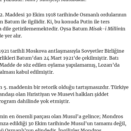
 2. Maddesi 30 Ekim 1918 tarihinde Osmanlı ordularının
 Batum ile ilgilidir. Ki, bu konuda Putin ile ters
dile getirilememektedir. Oysa Batum
Misak-i Millin
in
 yer alır.
921 tarihli Moskova antlaşmasıyla Sovyetler Birliğine
irlikleri Batum’dan 24 Mart 1921’de çekilmiştir. Batı
. Madde de söz edilen oylama yapılamamış, Lozan’da
lması kabul edilmiştir.
kin 5. maddenin bir retorik olduğu tartışmasızdır. Türkiye
ndaşı olan Hıristiyan ve Musevi halkları şiddet
program dahilinde yok etmiştir.
n en önemli parçası olan Musul’a gelince; Mondros
mza edildiği 30 Ekim tarihinde Musul’un tamamı değil,
ü Osmanlı’nın elindedir. İngilizler Mondros