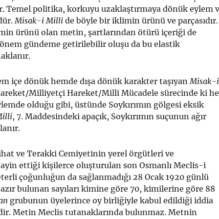
r. Temel politika, korkuyu uzaklaştırmaya dönük eylem 
dür.
Misak-i Milli
de böyle bir iklimin ürünü ve parçasıdır.
min ürünü olan metin, şartlarından ötürü içeriği de
önem gündeme getirilebilir oluşu da bu elastik
aklanır.
m içe dönük hemde dışa dönük karakter taşıyan
Misak-i
areket/Milliyetçi Hareket/Milli Mücadele sürecinde ki he
ylemde olduğu gibi, üstünde Soykırımın gölgesi eksik
illi
, 7. Maddesindeki apaçık, Soykırımın suçunun ağır
lanır.
tihat ve Terakki Cemiyetinin yerel örgütleri ve
 tayin ettiği kişilerce oluşturulan son Osmanlı Meclis-i
terli çoğunluğun da sağlanmadığı 28 Ocak 1920 günlü
hazır bulunan sayıları kimine göre 70, kimilerine göre 88
tan
grubunun üyelerince oy birliğiyle kabul edildiği iddia
ndir. Metin Meclis tutanaklarında bulunmaz. Metnin