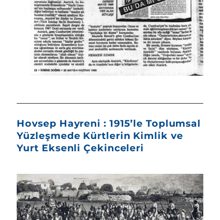
Hovsep Hayreni : 1915’le Toplumsal
Yüzleşmede Kürtlerin Kimlik ve
Yurt Eksenli Çekinceleri