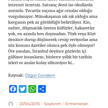
internet ücretsiz. Satranç dersi ise okullarda
zorunlu. Tecavüz suçuna ağır cezalar olduğu
vurgulanıyor. Münakaşanın sık sık olduğu ama
kavganın pek az görüldüğü belirtiliyor. Kin,
nefret, düşmanlık üreten küfürler, hakaretler
yok, en azında ben duymadım. Türk veya Kürt
denince durup düşünerek cevap veriyorlar ama
söz konusu Azeriler olunca pek öyle olmuyor!
Öte yandan, İstanbul deyince gözlerin içi
gülüyor insanların; binlerce yıllık bir tarihin
izleri ve anılar kolay silinmiyor ki…
Kaynak:
Özgür Gündem
F
T
W
S
a
w
h
h
c
it
at
ar
Yazar
Yayın
Kategoriler
Etiketler
22/04/2015
Soykırım
Ermenistan
,
tarihi