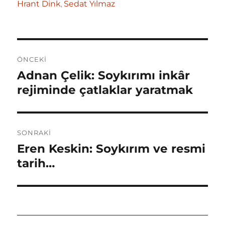
e
te
s
e
Hrant Dink
Sedat Yılmaz
,
b
r
A
o
p
Yazı
o
p
ÖNCEKI
gezinmesi
k
Adnan Çelik: Soykırımı inkâr
Önceki
yazı:
rejiminde çatlaklar yaratmak
SONRAKI
Eren Keskin: Soykırım ve resmi
Sonraki
yazı:
tarih…