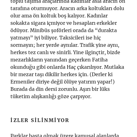
toplu taşıma araçlarında kadınlar asla aracın ön
tarafına oturmuyor. Aracın arka koltukları dolu
olur ama ön koltuk boş kalıyor. Kadınlar
sokakta sigara içmiyor ve hesapları erkekler
ödüyor. Minibüs şoförleri orada da “durakta
yatmayı” iyi biliyor. Taksicileri ise hiç
sormayın; her yerde aynılar. Trafik yine aynı,
herkes tez canlı ve sinirli. Yine ilginçtir, bizde
mezarlıkların yanından geçerken Fatiha
okunduğu gibi onlarda Haç çıkarılıyor. Mutlaka
bir mezar taşı dikilir herkes için. (Derler ki
Ermeniler diriye değil ölüye yatırım yapar!)
Burada da din dersi zorunlu. Aşırı bir lüks
tüketim alışkanlığı göze çarpıyor.
İZLER SILINMIYOR
Parklar başta olmak üzere kamusal alanlarda