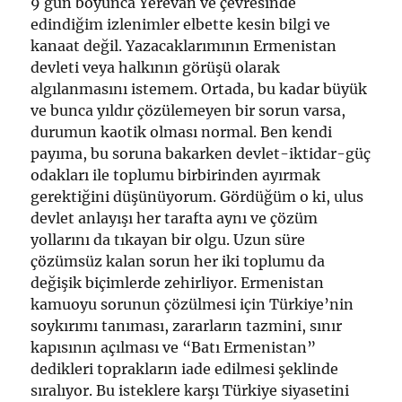
9 gün boyunca Yerevan ve çevresinde
edindiğim izlenimler elbette kesin bilgi ve
kanaat değil. Yazacaklarımının Ermenistan
devleti veya halkının görüşü olarak
algılanmasını istemem. Ortada, bu kadar büyük
ve bunca yıldır çözülemeyen bir sorun varsa,
durumun kaotik olması normal. Ben kendi
payıma, bu soruna bakarken devlet-iktidar-güç
odakları ile toplumu birbirinden ayırmak
gerektiğini düşünüyorum. Gördüğüm o ki, ulus
devlet anlayışı her tarafta aynı ve çözüm
yollarını da tıkayan bir olgu. Uzun süre
çözümsüz kalan sorun her iki toplumu da
değişik biçimlerde zehirliyor. Ermenistan
kamuoyu sorunun çözülmesi için Türkiye’nin
soykırımı tanıması, zararların tazmini, sınır
kapısının açılması ve “Batı Ermenistan”
dedikleri toprakların iade edilmesi şeklinde
sıralıyor. Bu isteklere karşı Türkiye siyasetini