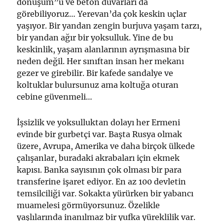
dönüşüm”ü ve beton duvarları da
görebiliyoruz… Yerevan’da çok keskin uçlar
yaşıyor. Bir yandan zengin burjuva yaşam tarzı,
bir yandan ağır bir yoksulluk. Yine de bu
keskinlik, yaşam alanlarının ayrışmasına bir
neden değil. Her sınıftan insan her mekanı
gezer ve girebilir. Bir kafede sandalye ve
koltuklar bulursunuz ama koltuğa oturan
cebine güvenmeli…
İşsizlik ve yoksulluktan dolayı her Ermeni
evinde bir gurbetçi var. Başta Rusya olmak
üzere, Avrupa, Amerika ve daha birçok ülkede
çalışanlar, buradaki akrabaları için ekmek
kapısı. Banka sayısının çok olması bir para
transferine işaret ediyor. En az 100 devletin
temsilciliği var. Sokakta yürürken bir yabancı
muamelesi görmüyorsunuz. Özelikle
yaşlılarında inanılmaz bir yufka yüreklilik var.