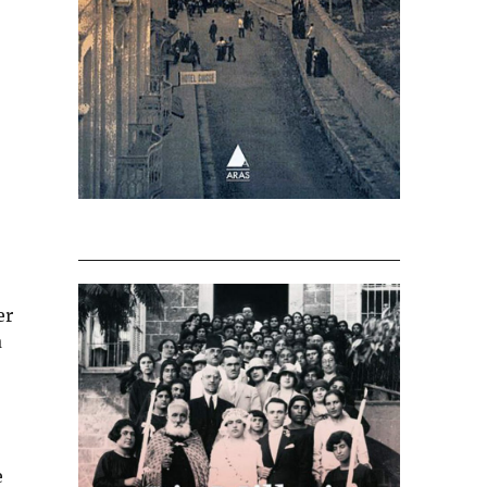
–
er
a
e