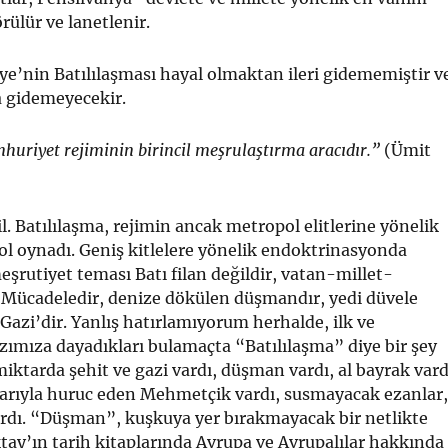
rülür ve lanetlenir.
e’nin Batılılaşması hayal olmaktan ileri gidememiştir v
 gidemeyecekir.
huriyet rejiminin birincil meşrulaştırma aracıdır.”
(Ümit
l. Batılılaşma, rejimin ancak metropol elitlerine yönelik
ol oynadı. Geniş kitlelere yönelik endoktrinasyonda
eşrutiyet teması Batı filan değildir, vatan-millet-
i Mücadeledir, denize dökülen düşmandır, yedi düvele
zi’dir. Yanlış hatırlamıyorum herhalde, ilk ve
ımıza dayadıkları bulamaçta “Batılılaşma” diye bir şey
iktarda şehit ve gazi vardı, düşman vardı, al bayrak vard
larıyla huruc eden Mehmetçik vardı, susmayacak ezanlar,
ardı. “Düşman”, kuşkuya yer bırakmayacak bir netlikte
ktay’ın tarih kitaplarında Avrupa ve Avrupalılar hakkında