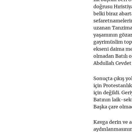
doğrusu Hıristiya
belki biraz abart
sefaretnameleri
uzanan Tanzimat
yaşamının gözar
gayrimüslim top
ekseni daima me
olmadan Batılı 
Abdullah Cevdet 
Sonuçta çıkış yo
için Protestanlık
için değildi. Ge
Batının laik-sek
Başka çare olmad
Kavga derin ve ac
aydınlanmasının