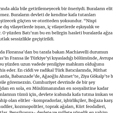
nda akla bile getirilemeyecek bir öneriydi. Buraların elit
ez. Buraların devleti de kendine kafa tutanları
ştirecek güçten ve otoriteden yoksundur. “Nispi
 dış vilayetlerde isyan, iç vilayetlerde eşkıyalık ve
r. O yüzden Batı’nın bu en belirgin hasleti buralarda ağza
tlak sessizlikle geçiştirildi.
’da Floransa’dan bu tarafa bakan Machiavelli durumun
ns’in Fransa ile Türkiye’yi kıyasladığı bölümünde, Avrup
 bu yüzden uzun vadede yenilgiye mahkum olduğunu
is eder. En ciddi ve radikal Türk Batıcılarında, Mithat
’larda, Babanzade’de, Ağaoğlu Ahmet’te, Ziya Gökalp’te 
bile göremezsin. Cumhuriyet devrinde de bir şey
ğdan en sola, en Müslümanından en sosyalistine kadar
larının tümü için, devlete icabında kafa tutma imkan v
hip olan elitler -kompradorlar, işbirlikçiler, Boğaza karş
hudiler, kozmopolitler, toprak ağaları, Kürt feodalleri,
tlar, Pensilvanya- devlete ve millete yönelik en vahim