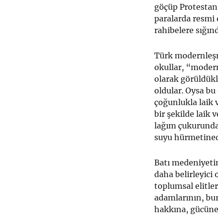
göçüp Protestan 
paralarda resmi 
rahibelere sığınd
Türk modernleşm
okullar, “modern
olarak görüldükl
oldular. Oysa bu
çoğunlukla laik v
bir şekilde laik 
lağım çukurunda
suyu hürmetined
Batı medeniyetin
daha belirleyici
toplumsal elitler
adamlarının, bur
hakkına, gücüne 