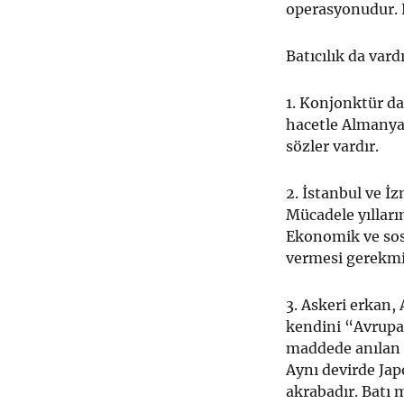
operasyonudur. 
Batıcılık da var
1. Konjonktür da
hacetle Almanya
sözler vardır.
2. İstanbul ve İz
Mücadele yılları
Ekonomik ve sos
vermesi gerekmi
3. Askeri erkan,
kendini “Avrupai
maddede anılan z
Aynı devirde Ja
akrabadır. Batı 