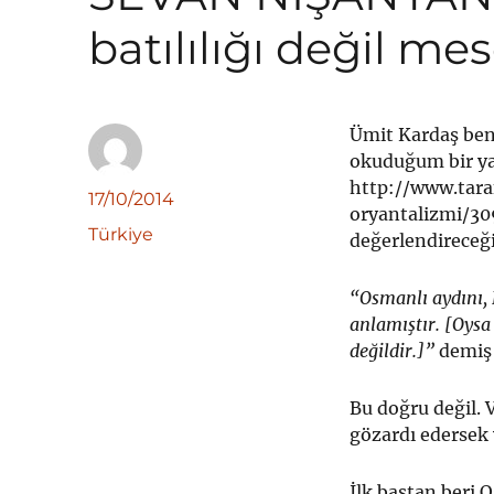
batılılığı değil me
Ümit Kardaş ben
okuduğum bir yaz
http://www.tara
Yazar
Yayın
17/10/2014
oryantalizmi/309
tarihi
Kategoriler
Türkiye
değerlendireceğ
“Osmanlı aydını,
anlamıştır. [Oysa
değildir.]”
demiş 
Bu doğru değil. 
gözardı edersek y
İlk baştan beri 