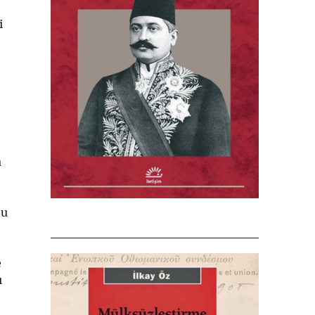
i
a
bu
e
ı