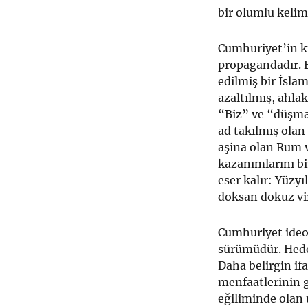
bir olumlu keli
Cumhuriyet’in kur
propagandadır. 
edilmiş bir İsla
azaltılmış, ahla
“Biz” ve “düşman
ad takılmış olan
aşina olan Rum 
kazanımlarını bir
eser kalır: Yüzy
doksan dokuz vi
Cumhuriyet ideolo
sürümüdür. Hedef
Daha belirgin if
menfaatlerinin g
eğiliminde olan 