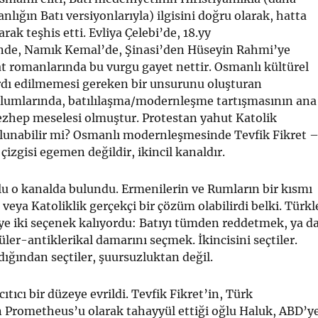
nlığın Batı versiyonlarıyla) ilgisini doğru olarak, hatta
arak teşhis etti. Evliya Çelebi’de, 18.yy
nde, Namık Kemal’de, Şinasi’den Hüseyin Rahmi’ye
 romanlarında bu vurgu gayet nettir. Osmanlı kültürel
dı edilmemesi gereken bir unsurunu oluşturan
lumlarında, batılılaşma/modernleşme tartışmasının ana
zhep meselesi olmuştur. Protestan yahut Katolik
olunabilir mi? Osmanlı modernleşmesinde Tevfik Fikret 
çizgisi egemen değildir, ikincil kanaldır.
lu o kanalda bulundu. Ermenilerin ve Rumların bir kısmı
 veya Katoliklik gerçekçi bir çözüm olabilirdi belki. Türkl
riye iki seçenek kalıyordu: Batıyı tümden reddetmek, ya d
üler-antiklerikal damarını seçmek. İkincisini seçtiler.
ığından seçtiler, şuursuzluktan değil.
ıtıcı bir düzeye evrildi. Tevfik Fikret’in, Türk
 Prometheus’u olarak tahayyül ettiği oğlu Haluk, ABD’y