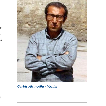
tı
.
ir
Garbis Altınoğlu - Yazılar
e