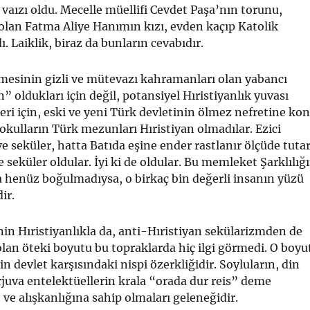
vaızı oldu. Mecelle müellifi Cevdet Paşa’nın torunu,
olan Fatma Aliye Hanımın kızı, evden kaçıp Katolik
ı. Laiklik, biraz da bunların cevabıdır.
esinin gizli ve mütevazı kahramanları olan yabancı
” oldukları için değil, potansiyel Hıristiyanlık yuvası
eri için, eski ve yeni Türk devletinin ölmez nefretine ko
 okulların Türk mezunları Hıristiyan olmadılar. Ezici
e seküler, hatta Batıda eşine ender rastlanır ölçüde tutar
ve seküler oldular. İyi ki de oldular. Bu memleket Şarklılığ
 henüz boğulmadıysa, o birkaç bin değerli insanın yüzü
ir.
in Hıristiyanlıkla da, anti-Hıristiyan sekülarizmden de
 olan öteki boyutu bu topraklarda hiç ilgi görmedi. O boyu
in devlet karşısındaki nispi özerkliğidir. Soyluların, din
juva entelektüellerin krala “orada dur reis” deme
ve alışkanlığına sahip olmaları geleneğidir.