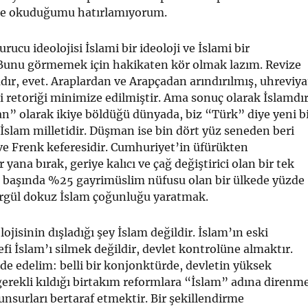
me okuduğumu hatırlamıyorum.
ucu ideolojisi İslami bir ideoloji ve İslami bir
Bunu görmemek için hakikaten kör olmak lazım. Revize
mdır, evet. Araplardan ve Arapçadan arındırılmış, uhreviya
ki retoriği minimize edilmiştir. Ama sonuç olarak İslamdır
” olarak ikiye böldüğü dünyada, biz “Türk” diye yeni b
 İslam milletidir. Düşman ise bin dört yüz seneden beri
ve Frenk keferesidir. Cumhuriyet’in üfürükten
 yana bırak, geriye kalıcı ve çağ değiştirici olan bir tek
ıl başında %25 gayrimüslim nüfusu olan bir ülkede yüzde
rgül dokuz İslam çoğunluğu yaratmak.
jisinin dışladığı şey İslam değildir. İslam’ın eski
i İslam’ı silmek değildir, devlet kontrolüne almaktır.
ade edelim: belli bir konjonktürde, devletin yüksek
erekli kıldığı birtakım reformlara “İslam” adına direnm
unsurları bertaraf etmektir. Bir şekillendirme