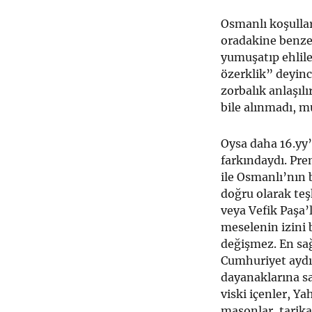
Osmanlı koşulları
oradakine benzem
yumuşatıp ehlile
özerklik” deyince
zorbalık anlaşılı
bile alınmadı, mu
Oysa daha 16.yy
farkındaydı. Pre
ile Osmanlı’nın
doğru olarak teşh
veya Vefik Paşa
meselenin izini 
değişmez. En sa
Cumhuriyet aydın
dayanaklarına sa
viski içenler, Ya
masonlar, tarika