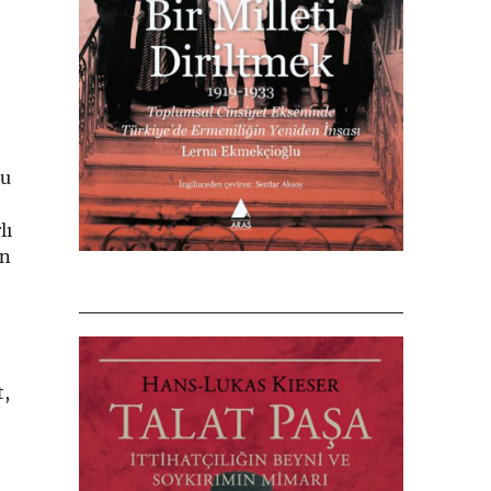
nu
lı
ın
t,