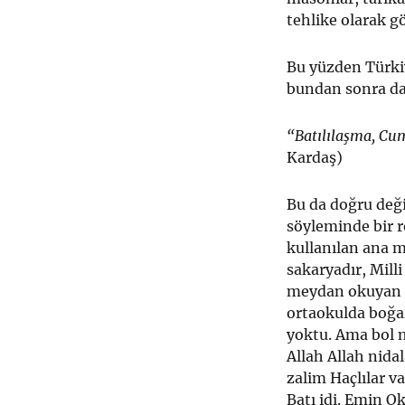
tehlike olarak gö
Bu yüzden Türkiy
bundan sonra da
“Batılılaşma, Cum
Kardaş)
Bu da doğru deği
söyleminde bir r
kullanılan ana m
sakaryadır, Mill
meydan okuyan Ga
ortaokulda boğaz
yoktu. Ama bol m
Allah Allah nida
zalim Haçlılar v
Batı idi. Emin O