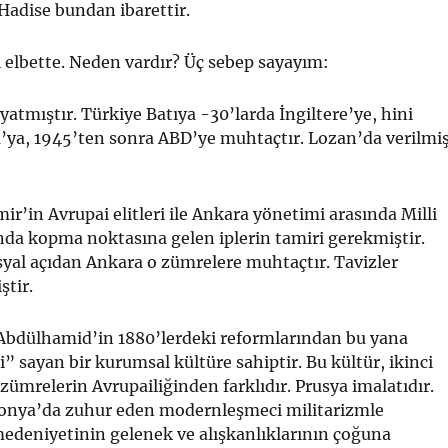
Hadise bundan ibarettir.
dı elbette. Neden vardır? Üç sebep sayayım:
yatmıştır. Türkiye Batıya -30’larda İngiltere’ye, hini
’ya, 1945’ten sonra ABD’ye muhtaçtır. Lozan’da verilmi
mir’in Avrupai elitleri ile Ankara yönetimi arasında Milli
nda kopma noktasına gelen iplerin tamiri gerekmiştir.
yal açıdan Ankara o zümrelere muhtaçtır. Tavizler
ştir.
 Abdülhamid’in 1880’lerdeki reformlarından bu yana
” sayan bir kurumsal kültüre sahiptir. Bu kültür, ikinci
ümrelerin Avrupailiğinden farklıdır. Prusya imalatıdır.
ponya’da zuhur eden modernleşmeci militarizmle
medeniyetinin gelenek ve alışkanlıklarının çoğuna