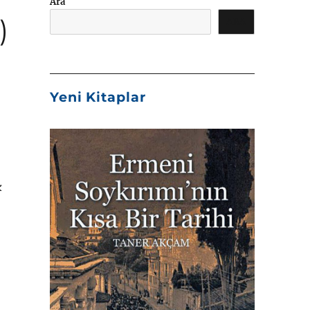
Ara
)
ARA
Yeni Kitaplar
k