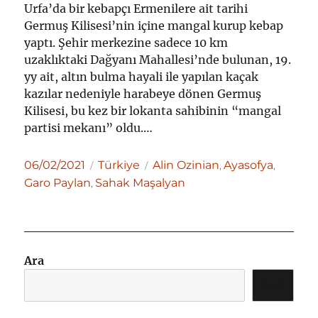
Urfa’da bir kebapçı Ermenilere ait tarihi
Germuş Kilisesi’nin içine mangal kurup kebap
yaptı. Şehir merkezine sadece 10 km
uzaklıktaki Dağyanı Mahallesi’nde bulunan, 19.
yy ait, altın bulma hayali ile yapılan kaçak
kazılar nedeniyle harabeye dönen Germuş
Kilisesi, bu kez bir lokanta sahibinin “mangal
partisi mekanı” oldu.…
Yayın
Kategoriler
Etiketler
06/02/2021
Türkiye
Alin Ozinian
Ayasofya
,
,
tarihi
Garo Paylan
Sahak Maşalyan
,
Ara
ARA