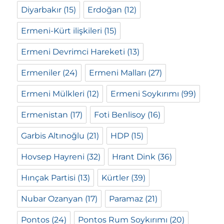
Diyarbakır
(15)
Erdoğan
(12)
Ermeni-Kürt ilişkileri
(15)
Ermeni Devrimci Hareketi
(13)
Ermeniler
(24)
Ermeni Malları
(27)
Ermeni Mülkleri
(12)
Ermeni Soykırımı
(99)
Ermenistan
(17)
Foti Benlisoy
(16)
Garbis Altınoğlu
(21)
HDP
(15)
Hovsep Hayreni
(32)
Hrant Dink
(36)
Hınçak Partisi
(13)
Kürtler
(39)
Nubar Ozanyan
(17)
Paramaz
(21)
Pontos
(24)
Pontos Rum Soykırımı
(20)