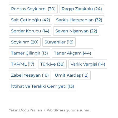
Pontos Soykırımı
(30)
Ragıp Zarakolu
(24)
Sait Çetinoğlu
(42)
Sarkis Hatspanian
(32)
Serdar Korucu
(14)
Sevan Nişanyan
(22)
Soykırım
(20)
Süryaniler
(18)
Tamer Çilingir
(13)
Taner Akçam
(44)
TKP/ML
(17)
Türkiye
(38)
Varlık Vergisi
(14)
Zabel Yesayan
(18)
Ümit Kardaş
(12)
İttihat ve Terakki Cemiyeti
(13)
Yakın Doğu Yazıları
WordPress gururla sunar