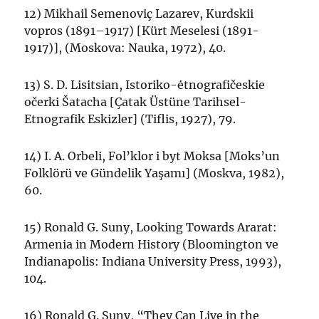
12) Mikhail Semenoviç Lazarev, Kurdskii
vopros (1891–1917) [Kürt Meselesi (1891-
1917)], (Moskova: Nauka, 1972), 40.
13) S. D. Lisitsian, Istoriko-ėtnografičeskie
očerki Šatacha [Çatak Üstüne Tarihsel-
Etnografik Eskizler] (Tiflis, 1927), 79.
14) I. A. Orbeli, Fol’klor i byt Moksa [Moks’un
Folklörü ve Gündelik Yaşamı] (Moskva, 1982),
60.
15) Ronald G. Suny, Looking Towards Ararat:
Armenia in Modern History (Bloomington ve
Indianapolis: Indiana University Press, 1993),
104.
16) Ronald G. Suny, “They Can Live in the