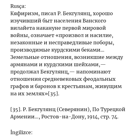
Rusça:
Кяфиризм, писал Р. Бекгулянц, хорошо
изучивший быт населения Ванского
вилайета накануне первой мировой
войны, означает «произвол и насилие,
незаконные и несправедливые поборы,
производимые курдскими беками…
Земельные отношения, возникшие между
армянами и курдскими шейхами,—
продолжал Бекгулянц,— напоминают
отношения средневековых феодальных
графов и баронов к крестьянам, живущим
на их землях»[35].
[35]. Р. Бекгулянц (Северянин), По Турецкой
Армении…, Ростов-на-Дону, 1914, стр. 74.
İngilizce: