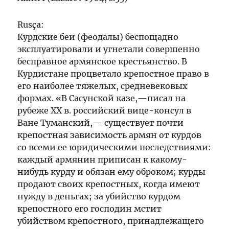
Rusça:
Курдские беи (феодалы) беспощадно
эксплуатировали и yгнетали совершенно
бесправное армянское крестьянство. В
Курдистане процветало крепостное право в
его наиболее тяжелых, средневековых
формах. «В Сасунской казе,—писал на
рубеже XX в. российский вице-консул в
Ване Туманский,— существует почти
крепостная зависимость армян от курдов
со всеми ее юридическими последствиями:
каждый армянин приписан к какому-
нибудь курду и обязан ему оброком; курды
продают своих крепостных, когда имеют
нужду в деньгах; за убийство курдом
крепостного его господин мстит
убийством крепостного, принадлежащего