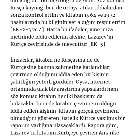
olmadığıdır. Bu bilgi doğru değildir. Söz konusu
Rusça kaynağı ben de ortaya atılan iddialardan
sonra kontrol ettim ve kitabın 1964 ve 1972
baskılarında bu bilginin yer aldığını tespit ettim
[EK-2-3 ve 4]. Hatta bu ifadeler, yine imza
metninde iddia edilenin aksine, Lazarev’in
Kürtçe çevirisinde de mevcuttur [EK-5].
İmzacılar, kitabın ne Rusçasına ne de
Kürtçesine bakma zahmetine katlandılar;
çevirmen olduğunu iddia eden bir kişinin
şahitliğini yeterli gördüler. Oysa, internet
ortamında ufak bir araştırma yapsalardı hem
söz konusu kitabın her iki baskısını da
bulacaklar hem de kitabın çevirmeni olduğu
iddia edilen kişinin, kitabın gerçek çevirmeni
olmadığını gösteren, üstelik Kürtçe yazılmış bir
raporun varlığına ulaşacaklardı. Rapora göre,
Lazarev’in kitabını Kürtçeye çeviren Amarike