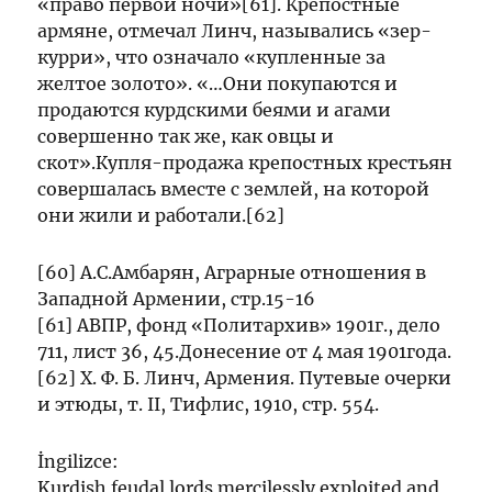
«право первой ночи»[61]. Крепостные
армяне, отмечал Линч, назывались «зер-
курри», что означало «купленные за
желтое золото». «…Они покупаются и
продаются курдскими беями и агами
совершенно так же, как овцы и
скот».Купля-продажа крепостных крестьян
совершалась вместе с землей, на которой
они жили и работали.[62]
[60] А.С.Амбарян, Аграрные отношения в
Западной Армении, стр.15-16
[61] АВПР, фонд «Политархив» 1901г., дело
711, лист 36, 45.Донесение от 4 мая 1901года.
[62] X. Ф. Б. Линч, Армения. Путевые очерки
и этюды, т. II, Тифлис, 1910, стр. 554.
İngilizce:
Kurdish feudal lords mercilessly exploited and