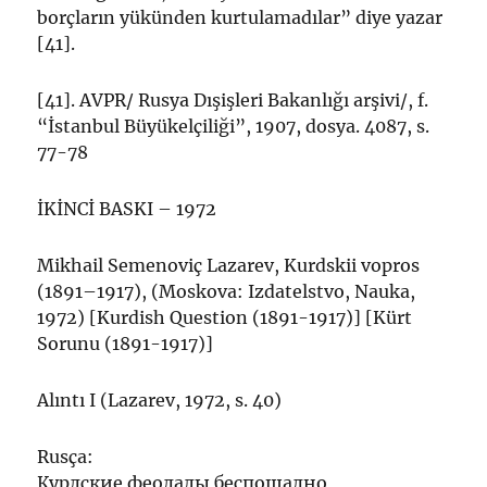
borçların yükünden kurtulamadılar” diye yazar
[41].
[41]. AVPR/ Rusya Dışişleri Bakanlığı arşivi/, f.
“İstanbul Büyükelçiliği”, 1907, dosya. 4087, s.
77-78
İKİNCİ BASKI – 1972
Mikhail Semenoviç Lazarev, Kurdskii vopros
(1891–1917), (Moskova: Izdatelstvo, Nauka,
1972) [Kurdish Question (1891-1917)] [Kürt
Sorunu (1891-1917)]
Alıntı I (Lazarev, 1972, s. 40)
Rusça:
Курдские феодалы беспощадно