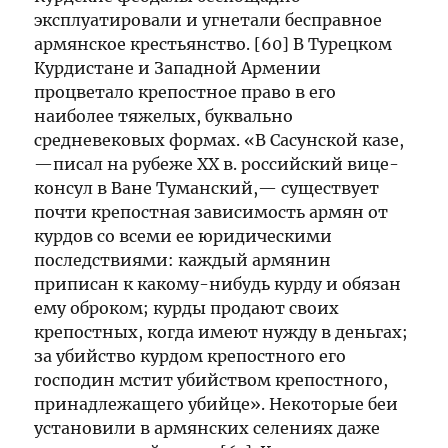
эксплуатировали и yгнетали бесправное
армянское крестьянство. [60] В Турецком
Курдистане и Западной Армении
процветало крепостное право в его
наиболее тяжелых, буквально
средневековых формах. «В Сасунской казе,
—писал на рубеже XX в. российский вице-
консул в Ване Туманский,— существует
почти крепостная зависимость армян от
курдов со всеми ее юридическими
последствиями: каждый армянин
приписан к какому-нибудь курду и обязан
ему оброком; курды продают своих
крепостных, когда имеют нужду в деньгах;
за убийство курдом крепостного его
господин мстит убийством крепостного,
принадлежащего убийце». Некоторые беи
установили в армянских селениях даже