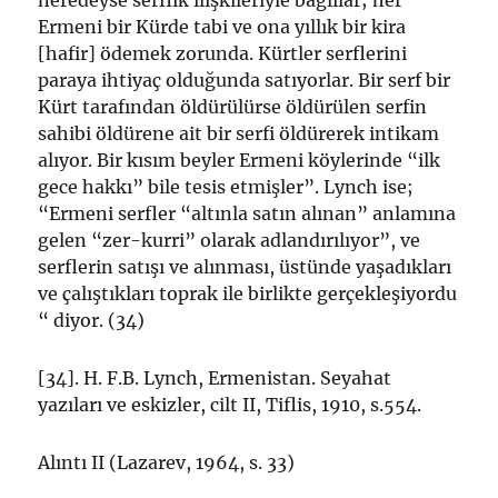
neredeyse serflik ilişkileriyle bağlılar; her
Ermeni bir Kürde tabi ve ona yıllık bir kira
[hafir] ödemek zorunda. Kürtler serflerini
paraya ihtiyaç olduğunda satıyorlar. Bir serf bir
Kürt tarafından öldürülürse öldürülen serfin
sahibi öldürene ait bir serfi öldürerek intikam
alıyor. Bir kısım beyler Ermeni köylerinde “ilk
gece hakkı” bile tesis etmişler”. Lynch ise;
“Ermeni serfler “altınla satın alınan” anlamına
gelen “zer-kurri” olarak adlandırılıyor”, ve
serflerin satışı ve alınması, üstünde yaşadıkları
ve çalıştıkları toprak ile birlikte gerçekleşiyordu
“ diyor. (34)
[34]. H. F.B. Lynch, Ermenistan. Seyahat
yazıları ve eskizler, cilt II, Tiflis, 1910, s.554.
Alıntı II (Lazarev, 1964, s. 33)