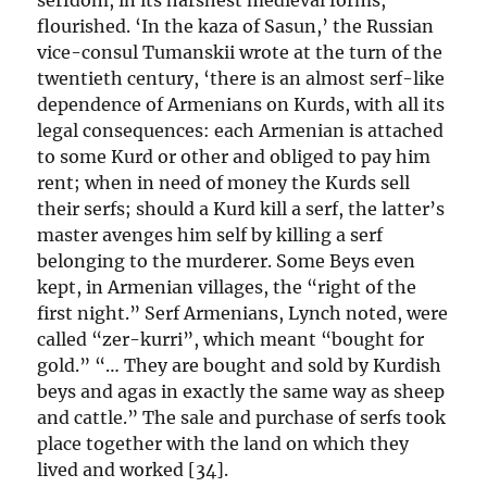
serfdom, in its harshest medieval forms,
flourished. ‘In the kaza of Sasun,’ the Russian
vice-consul Tumanskii wrote at the turn of the
twentieth century, ‘there is an almost serf-like
dependence of Armenians on Kurds, with all its
legal consequences: each Armenian is attached
to some Kurd or other and obliged to pay him
rent; when in need of money the Kurds sell
their serfs; should a Kurd kill a serf, the latter’s
master avenges him self by killing a serf
belonging to the murderer. Some Beys even
kept, in Armenian villages, the “right of the
first night.” Serf Armenians, Lynch noted, were
called “zer-kurri”, which meant “bought for
gold.” “… They are bought and sold by Kurdish
beys and agas in exactly the same way as sheep
and cattle.” The sale and purchase of serfs took
place together with the land on which they
lived and worked [34].