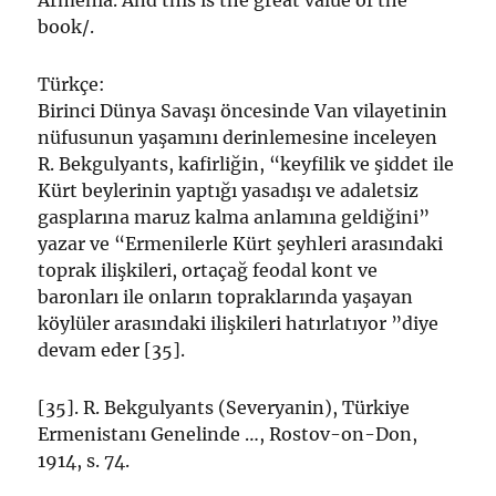
Armenia. And this is the great value of the
book/.
Türkçe:
Birinci Dünya Savaşı öncesinde Van vilayetinin
nüfusunun yaşamını derinlemesine inceleyen
R. Bekgulyants, kafirliğin, “keyfilik ve şiddet ile
Kürt beylerinin yaptığı yasadışı ve adaletsiz
gasplarına maruz kalma anlamına geldiğini”
yazar ve “Ermenilerle Kürt şeyhleri arasındaki
toprak ilişkileri, ortaçağ feodal kont ve
baronları ile onların topraklarında yaşayan
köylüler arasındaki ilişkileri hatırlatıyor ”diye
devam eder [35].
[35]. R. Bekgulyants (Severyanin), Türkiye
Ermenistanı Genelinde …, Rostov-on-Don,
1914, s. 74.