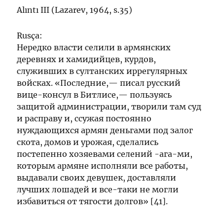
Alıntı III (Lazarev, 1964, s.35)
Rusça:
Нередко власти селили в армянских
деревнях и хамидийцев, курдов,
служивших в султанских иррегулярных
войсках. «Последние,— писал русский
вице-консул в Битлисе,— пользуясь
защитой администрации, творили там суд
и расправу и, ссужая постоянно
нуждающихся армян деньгами под залог
скота, домов и урожая, сделались
постепенно хозяевами селений -ага-ми,
которым армяне исполняли все работы,
выдавали своих девушек, доставляли
лучших лошадей и все-таки не могли
избавиться от тягости долгов» [41].