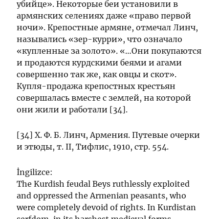
убийце». Некоторые беи установили в
армянских селениях даже «право первой
ночи». Крепостные армяне, отмечал Линч,
назывались «зер-курри», что означало
«купленные за золото». «…Они покупаются
и продаются курдскими беями и агами
совершенно так же, как овцы и скот».
Купля-продажа крепостных крестьян
совершалась вместе с землей, на которой
они жили и работали [34].
[34] X. Ф. Б. Линч, Армения. Путевые очерки
и этюды, т. II, Тифлис, 1910, стр. 554.
İngilizce:
The Kurdish feudal Beys ruthlessly exploited
and oppressed the Armenian peasants, who
were completely devoid of rights. In Kurdistan