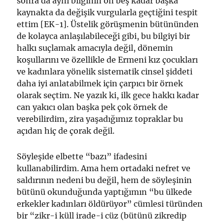
sonra da aynı bilginin on beş kadar başka
kaynakta da değişik vurgularla geçtiğini tespit
ettim [EK-1]. Üstelik görüşmenin bütününden
de kolayca anlaşılabileceği gibi, bu bilgiyi bir
halkı suçlamak amacıyla değil, dönemin
koşullarını ve özellikle de Ermeni kız çocukları
ve kadınlara yönelik sistematik cinsel şiddeti
daha iyi anlatabilmek için çarpıcı bir örnek
olarak seçtim. Ne yazık ki, ilk gece hakkı kadar
can yakıcı olan başka pek çok örnek de
verebilirdim, zira yaşadığımız topraklar bu
açıdan hiç de çorak değil.
Söyleşide elbette “bazı” ifadesini
kullanabilirdim. Ama hem ortadaki nefret ve
saldırının nedeni bu değil, hem de söyleşinin
bütünü okunduğunda yaptığımın “bu ülkede
erkekler kadınları öldürüyor” cümlesi türünden
bir “zikr-i küll irade-i cüz (bütünü zikredip