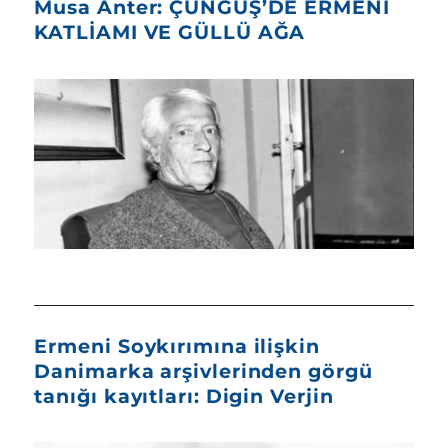
Musa Anter: ÇÜNGÜŞ’DE ERMENİ
KATLİAMI VE GÜLLÜ AĞA
Ermeni Soykırımına ilişkin
Danimarka arşivlerinden görgü
tanığı kayıtları: Digin Verjin