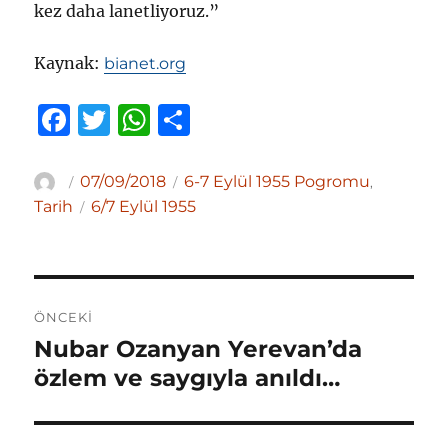
kez daha lanetliyoruz.”
Kaynak:
bianet.org
F
T
W
S
a
w
h
h
c
it
at
ar
Yazar
Yayın
Kategoriler
07/09/2018
6-7 Eylül 1955 Pogromu
,
tarihi
Etiketler
e
te
s
e
Tarih
6/7 Eylül 1955
b
r
A
o
p
Yazı
o
p
ÖNCEKI
gezinmesi
k
Nubar Ozanyan Yerevan’da
Önceki
yazı:
özlem ve saygıyla anıldı…