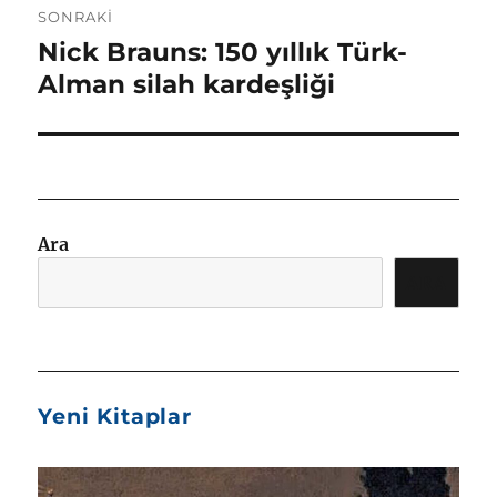
SONRAKI
Nick Brauns: 150 yıllık Türk-
Sonraki
yazı:
Alman silah kardeşliği
Ara
ARA
Yeni Kitaplar