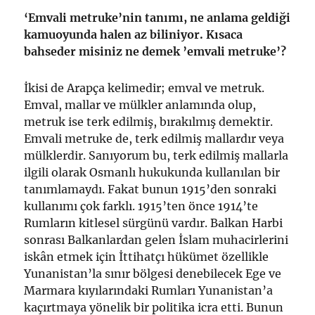
‘Emvali metruke’nin tanımı, ne anlama geldiği
kamuoyunda halen az biliniyor. Kısaca
bahseder misiniz ne demek ’emvali metruke’?
İkisi de Arapça kelimedir; emval ve metruk.
Emval, mallar ve mülkler anlamında olup,
metruk ise terk edilmiş, bırakılmış demektir.
Emvali metruke de, terk edilmiş mallardır veya
mülklerdir. Sanıyorum bu, terk edilmiş mallarla
ilgili olarak Osmanlı hukukunda kullanılan bir
tanımlamaydı. Fakat bunun 1915’den sonraki
kullanımı çok farklı. 1915’ten önce 1914’te
Rumların kitlesel sürgünü vardır. Balkan Harbi
sonrası Balkanlardan gelen İslam muhacirlerini
iskân etmek için İttihatçı hükümet özellikle
Yunanistan’la sınır bölgesi denebilecek Ege ve
Marmara kıyılarındaki Rumları Yunanistan’a
kaçırtmaya yönelik bir politika icra etti. Bunun