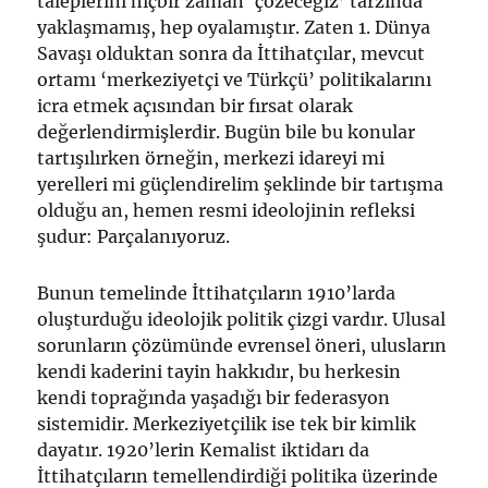
taleplerini hiçbir zaman ‘çözeceğiz’ tarzında
yaklaşmamış, hep oyalamıştır. Zaten 1. Dünya
Savaşı olduktan sonra da İttihatçılar, mevcut
ortamı ‘merkeziyetçi ve Türkçü’ politikalarını
icra etmek açısından bir fırsat olarak
değerlendirmişlerdir. Bugün bile bu konular
tartışılırken örneğin, merkezi idareyi mi
yerelleri mi güçlendirelim şeklinde bir tartışma
olduğu an, hemen resmi ideolojinin refleksi
şudur: Parçalanıyoruz.
Bunun temelinde İttihatçıların 1910’larda
oluşturduğu ideolojik politik çizgi vardır. Ulusal
sorunların çözümünde evrensel öneri, ulusların
kendi kaderini tayin hakkıdır, bu herkesin
kendi toprağında yaşadığı bir federasyon
sistemidir. Merkeziyetçilik ise tek bir kimlik
dayatır. 1920’lerin Kemalist iktidarı da
İttihatçıların temellendirdiği politika üzerinde