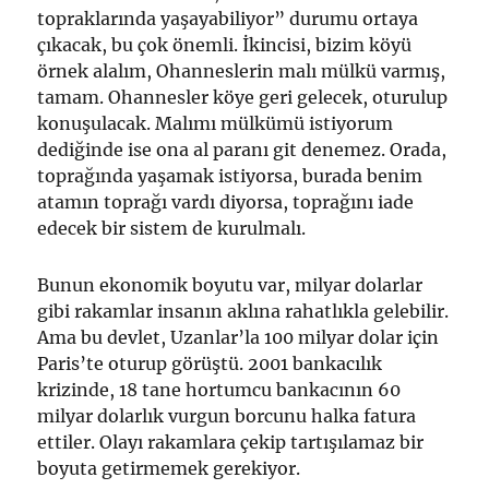
topraklarında yaşayabiliyor” durumu ortaya
çıkacak, bu çok önemli. İkincisi, bizim köyü
örnek alalım, Ohanneslerin malı mülkü varmış,
tamam. Ohannesler köye geri gelecek, oturulup
konuşulacak. Malımı mülkümü istiyorum
dediğinde ise ona al paranı git denemez. Orada,
toprağında yaşamak istiyorsa, burada benim
atamın toprağı vardı diyorsa, toprağını iade
edecek bir sistem de kurulmalı.
Bunun ekonomik boyutu var, milyar dolarlar
gibi rakamlar insanın aklına rahatlıkla gelebilir.
Ama bu devlet, Uzanlar’la 100 milyar dolar için
Paris’te oturup görüştü. 2001 bankacılık
krizinde, 18 tane hortumcu bankacının 60
milyar dolarlık vurgun borcunu halka fatura
ettiler. Olayı rakamlara çekip tartışılamaz bir
boyuta getirmemek gerekiyor.