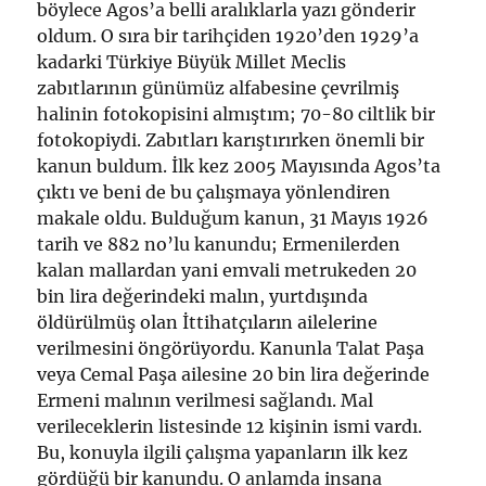
böylece Agos’a belli aralıklarla yazı gönderir
oldum. O sıra bir tarihçiden 1920’den 1929’a
kadarki Türkiye Büyük Millet Meclis
zabıtlarının günümüz alfabesine çevrilmiş
halinin fotokopisini almıştım; 70-80 ciltlik bir
fotokopiydi. Zabıtları karıştırırken önemli bir
kanun buldum. İlk kez 2005 Mayısında Agos’ta
çıktı ve beni de bu çalışmaya yönlendiren
makale oldu. Bulduğum kanun, 31 Mayıs 1926
tarih ve 882 no’lu kanundu; Ermenilerden
kalan mallardan yani emvali metrukeden 20
bin lira değerindeki malın, yurtdışında
öldürülmüş olan İttihatçıların ailelerine
verilmesini öngörüyordu. Kanunla Talat Paşa
veya Cemal Paşa ailesine 20 bin lira değerinde
Ermeni malının verilmesi sağlandı. Mal
verileceklerin listesinde 12 kişinin ismi vardı.
Bu, konuyla ilgili çalışma yapanların ilk kez
gördüğü bir kanundu. O anlamda insana