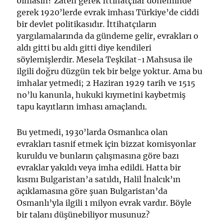
olmasın? Zaten gerek İttihatçılar döneminde
gerek 1920’lerde evrak imhası Türkiye’de ciddi
bir devlet politikasıdır. İttihatçıların
yargılamalarında da gündeme gelir, evrakları o
aldı gitti bu aldı gitti diye kendileri
söylemişlerdir. Mesela Teşkilat-ı Mahsusa ile
ilgili doğru düzgün tek bir belge yoktur. Ama bu
imhalar yetmedi; 2 Haziran 1929 tarih ve 1515
no’lu kanunla, hukuki kıymetini kaybetmiş
tapu kayıtların imhası amaçlandı.
Bu yetmedi, 1930’larda Osmanlıca olan
evrakları tasnif etmek için bizzat komisyonlar
kuruldu ve bunların çalışmasına göre bazı
evraklar yakıldı veya imha edildi. Hatta bir
kısmı Bulgaristan’a satıldı, Halil İnalcık’ın
açıklamasına göre şuan Bulgaristan’da
Osmanlı’yla ilgili 1 milyon evrak vardır. Böyle
bir talanı düşünebiliyor musunuz?