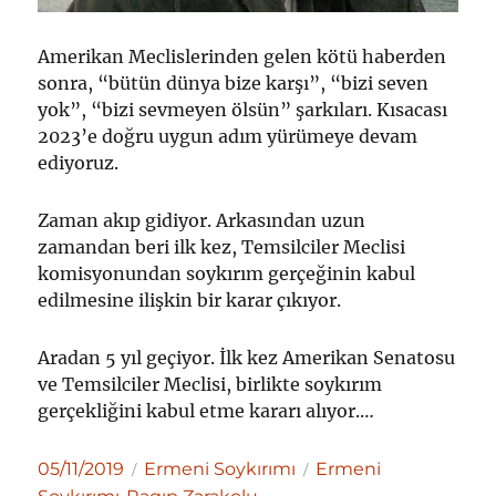
Amerikan Meclislerinden gelen kötü haberden
sonra, “bütün dünya bize karşı”, “bizi seven
yok”, “bizi sevmeyen ölsün” şarkıları. Kısacası
2023’e doğru uygun adım yürümeye devam
ediyoruz.
Zaman akıp gidiyor. Arkasından uzun
zamandan beri ilk kez, Temsilciler Meclisi
komisyonundan soykırım gerçeğinin kabul
edilmesine ilişkin bir karar çıkıyor.
Aradan 5 yıl geçiyor. İlk kez Amerikan Senatosu
ve Temsilciler Meclisi, birlikte soykırım
gerçekliğini kabul etme kararı alıyor.…
Yayın
Kategoriler
Etiketler
05/11/2019
Ermeni Soykırımı
Ermeni
tarihi