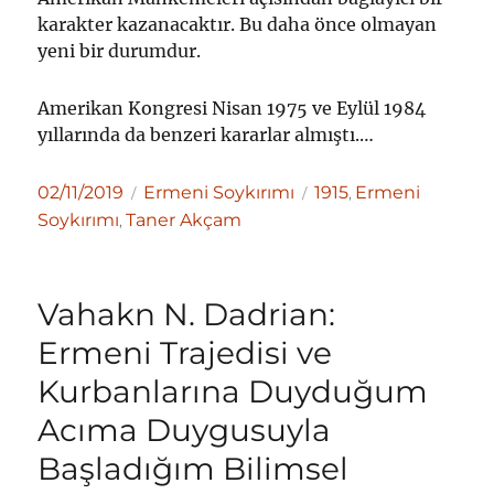
karakter kazanacaktır. Bu daha önce olmayan
yeni bir durumdur.
Amerikan Kongresi Nisan 1975 ve Eylül 1984
yıllarında da benzeri kararlar almıştı.…
Yayın
Kategoriler
Etiketler
02/11/2019
Ermeni Soykırımı
1915
Ermeni
,
tarihi
Soykırımı
Taner Akçam
,
Vahakn N. Dadrian:
Ermeni Trajedisi ve
Kurbanlarına Duyduğum
Acıma Duygusuyla
Başladığım Bilimsel