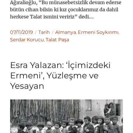
Ağıralioğlu, “Bu münasebetsizlik devam ederse
bütün cihan bilsin ki kız çocuklarımız da dahil
herkese Talat ismini veririz” dedi.…
Yayın
Kategoriler
Etiketler
07/11/2019
Tarih
Almanya
Ermeni Soykırımı
,
,
tarihi
Serdar Korucu
Talat Paşa
,
Esra Yalazan: ‘İçimizdeki
Ermeni’, Yüzleşme ve
Yesayan