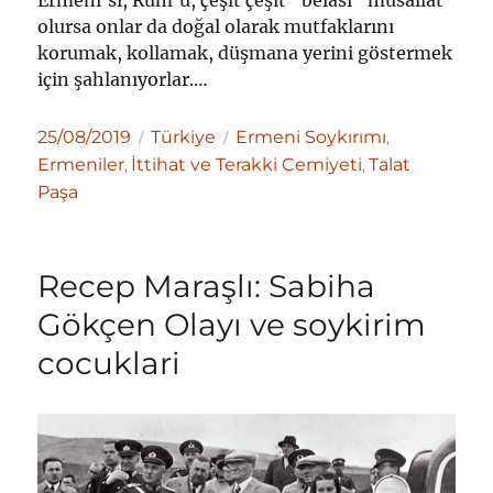
Ermeni’si, Rum’u, çeşit çeşit “belası” musallat
olursa onlar da doğal olarak mutfaklarını
korumak, kollamak, düşmana yerini göstermek
için şahlanıyorlar.…
Yayın
Kategoriler
Etiketler
25/08/2019
Türkiye
Ermeni Soykırımı
,
tarihi
Ermeniler
İttihat ve Terakki Cemiyeti
Talat
,
,
Paşa
Recep Maraşlı: Sabiha
Gökçen Olayı ve soykirim
cocuklari