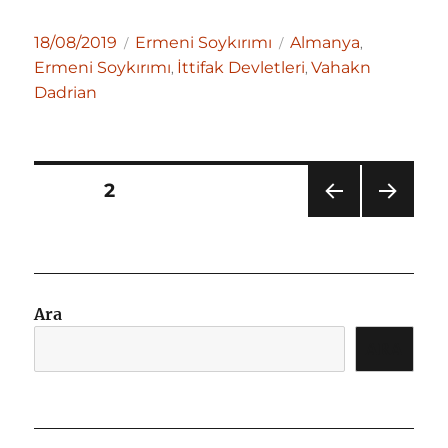
Yayın
Kategoriler
Etiketler
18/08/2019
Ermeni Soykırımı
Almanya
,
tarihi
Ermeni Soykırımı
İttifak Devletleri
Vahakn
,
,
Dadrian
Yazı
SAYFA
2
sayfalandırması
ÖNC
SON
EKI
RAKI
SAYF
SAYF
A
A
Ara
ARA