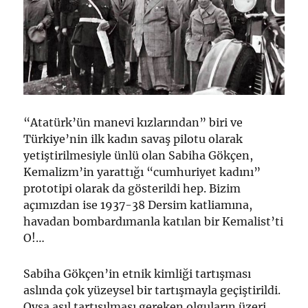
“Atatürk’ün manevi kızlarından” biri ve
Türkiye’nin ilk kadın savaş pilotu olarak
yetiştirilmesiyle ünlü olan Sabiha Gökçen,
Kemalizm’in yarattığı “cumhuriyet kadını”
prototipi olarak da gösterildi hep. Bizim
açımızdan ise 1937-38 Dersim katliamına,
havadan bombardımanla katılan bir Kemalist’ti
O!…
Sabiha Gökçen’in etnik kimliği tartışması
aslında çok yüzeysel bir tartışmayla geçiştirildi.
Oysa asıl tartışılması gereken olguların üzeri