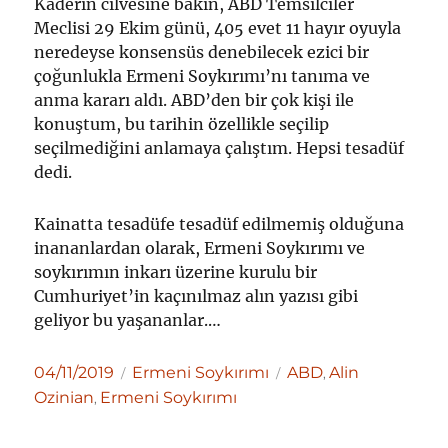
Kaderin cilvesine bakın, ABD Temsilciler
Meclisi 29 Ekim günü, 405 evet 11 hayır oyuyla
neredeyse konsensüs denebilecek ezici bir
çoğunlukla Ermeni Soykırımı’nı tanıma ve
anma kararı aldı. ABD’den bir çok kişi ile
konuştum, bu tarihin özellikle seçilip
seçilmediğini anlamaya çalıştım. Hepsi tesadüf
dedi.
Kainatta tesadüfe tesadüf edilmemiş olduğuna
inananlardan olarak, Ermeni Soykırımı ve
soykırımın inkarı üzerine kurulu bir
Cumhuriyet’in kaçınılmaz alın yazısı gibi
geliyor bu yaşananlar.…
Yayın
Kategoriler
Etiketler
04/11/2019
Ermeni Soykırımı
ABD
Alin
,
tarihi
Ozinian
Ermeni Soykırımı
,