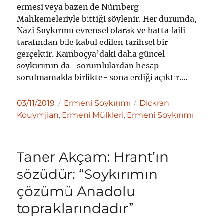
ermesi veya bazen de Nürnberg
Mahkemeleriyle bittiği söylenir. Her durumda,
Nazi Soykırımı evrensel olarak ve hatta faili
tarafından bile kabul edilen tarihsel bir
gerçektir. Kamboçya’daki daha güncel
soykırımın da -sorumlulardan hesap
sorulmamakla birlikte- sona erdiği açıktır.…
Yayın
Kategoriler
Etiketler
03/11/2019
Ermeni Soykırımı
Dickran
tarihi
Kouymjian
Ermeni Mülkleri
Ermeni Soykırımı
,
,
Taner Akçam: Hrant’ın
sözüdür: “Soykırımın
çözümü Anadolu
topraklarındadır”