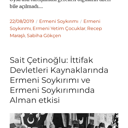
bile açılmadı.…
Yayın
Kategoriler
Etiketler
22/08/2019
Ermeni Soykırımı
Ermeni
tarihi
Soykırımı
Ermeni Yetim Çocuklar
Recep
,
,
Maraşlı
Sabiha Gökçen
,
Sait Çetinoğlu: İttifak
Devletleri Kaynaklarında
Ermeni Soykırımı ve
Ermeni Soykırımında
Alman etkisi