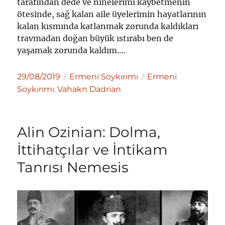
tarafından dede ve ninelerimi kaybetmenin
ötesinde, sağ kalan aile üyelerimin hayatlarının
kalan kısmında katlanmak zorunda kaldıkları
travmadan doğan büyük ıstırabı ben de
yaşamak zorunda kaldım.…
Yayın
Kategoriler
Etiketler
29/08/2019
Ermeni Soykırımı
Ermeni
tarihi
Soykırımı
Vahakn Dadrian
,
Alin Ozinian: Dolma,
İttihatçılar ve İntikam
Tanrısı Nemesis